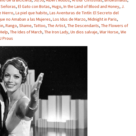
niño de la Bicicleta
,
50/50
,
Albert Nobbs
,
Arthur Christmas
,
Bridesmaids
,
y Señoras
,
El Gato con Botas
,
Hugo
,
In the Land of Blood and Honey
,
J.
 Hierro
,
La piel que habito
,
Las Aventuras de Tintín: El Secreto del
ue no Amaban a las Mujeres
,
Los Idus de Marzo
,
Midnight in Paris
,
in
,
Rango
,
Shame
,
Tattoo
,
The Artist
,
The Descendants
,
The Flowers of
Help
,
The Ides of March
,
The Iron Lady
,
Un dios salvaje
,
War Horse
,
We
J Prous