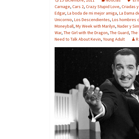
15 diciembre, 2011
Noticias
'El 
Carnage
,
Cars 2
,
Crazy Stupid Love
,
Criadas 
Edgar
,
La boda de mi mejor amiga
,
La Dama de
Unicornio
,
Los Descendientes
,
Los hombres q
Moneyball
,
My Week with Marilyn
,
Nader y Sim
War
,
The Girl with the Dragon
,
The Guard
,
The 
Need to Talk About Kevin
,
Young Adult
R