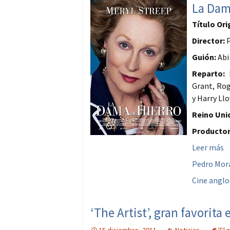
La Dam
Título Ori
Director:
P
Guión:
Abi
Reparto:
M
Grant, Rog
y Harry Ll
Reino Unid
Productor
Leer más
Pedro Mor
Cine anglo
‘The Artist’, gran favorita