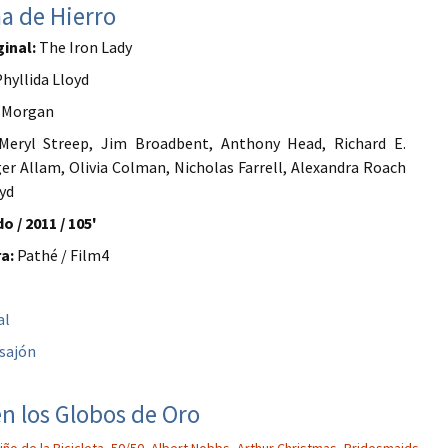
a de Hierro
ginal:
The Iron Lady
hyllida Lloyd
 Morgan
eryl Streep, Jim Broadbent, Anthony Head, Richard E.
er Allam, Olivia Colman, Nicholas Farrell, Alexandra Roach
oyd
o / 2011 / 105'
a:
Pathé / Film4
al
sajón
 en los Globos de Oro