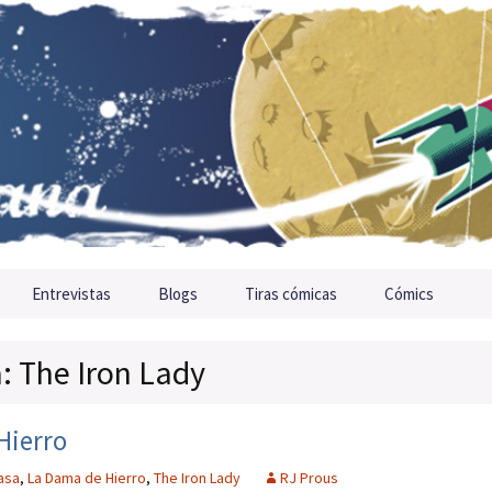
Entrevistas
Blogs
Tiras cómicas
Cómics
a: The Iron Lady
Hierro
asa
,
La Dama de Hierro
,
The Iron Lady
RJ Prous