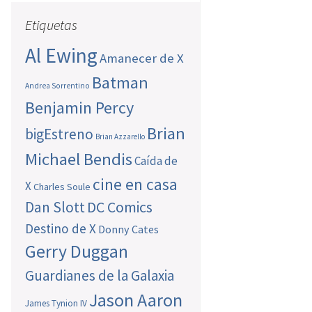
Etiquetas
Al Ewing
Amanecer de X
Batman
Andrea Sorrentino
Benjamin Percy
Brian
bigEstreno
Brian Azzarello
Michael Bendis
Caída de
cine en casa
X
Charles Soule
Dan Slott
DC Comics
Destino de X
Donny Cates
Gerry Duggan
Guardianes de la Galaxia
Jason Aaron
James Tynion IV