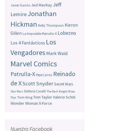
Jeff
Jed MacKay
Javier Garrón
Jonathan
Lemire
Hickman
Kieron
Kelly Thompson
Lobezno
Gillen
La Imposible Patrulla-X
Los
Los 4 Fantásticos
Vengadores
Mark Waid
Marvel Comics
Reinado
Patrulla-X
Pepe Larraz
de X
Scott Snyder
Secret Wars
Stefano Caselli
Star Wars
The Dark Knight Rises
Tom Taylor
Valerio Schiti
Tom King
Thor
Wonder Woman
X-Force
Nuestro Facebook