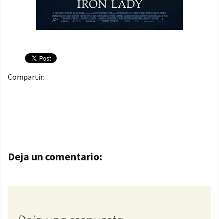
Compartir:
Navegación de entradas
Deja un comentario: