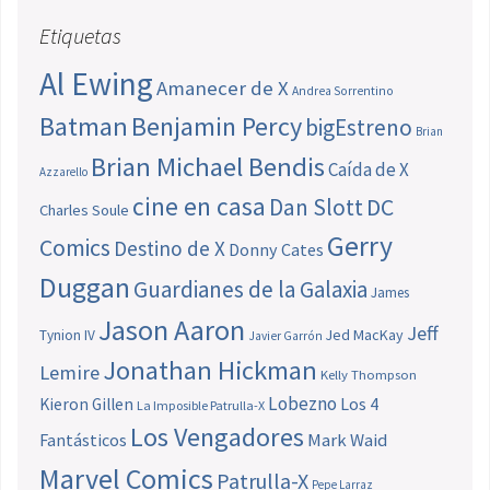
Etiquetas
Al Ewing
Amanecer de X
Andrea Sorrentino
Batman
Benjamin Percy
bigEstreno
Brian
Brian Michael Bendis
Caída de X
Azzarello
cine en casa
Dan Slott
DC
Charles Soule
Gerry
Comics
Destino de X
Donny Cates
Duggan
Guardianes de la Galaxia
James
Jason Aaron
Jeff
Jed MacKay
Tynion IV
Javier Garrón
Jonathan Hickman
Lemire
Kelly Thompson
Lobezno
Los 4
Kieron Gillen
La Imposible Patrulla-X
Los Vengadores
Fantásticos
Mark Waid
Marvel Comics
Patrulla-X
Pepe Larraz