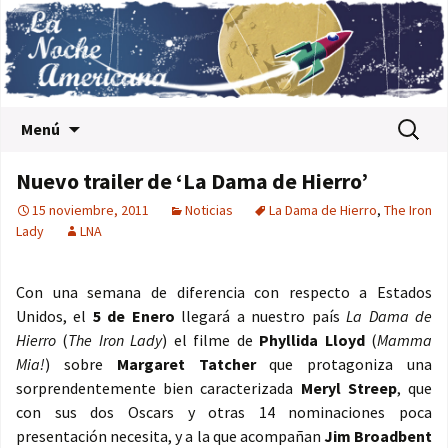
Saltar al contenido
Buscar:
Menú
Nuevo trailer de ‘La Dama de Hierro’
15 noviembre, 2011
Noticias
La Dama de Hierro
,
The Iron
Lady
LNA
Con una semana de diferencia con respecto a Estados
Unidos, el
5 de Enero
llegará a nuestro país
La Dama de
Hierro
(
The Iron Lady
) el filme de
Phyllida Lloyd
(
Mamma
Mia!
) sobre
Margaret Tatcher
que protagoniza una
sorprendentemente bien caracterizada
Meryl Streep
, que
con sus dos Oscars y otras 14 nominaciones poca
presentación necesita, y a la que acompañan
Jim Broadbent