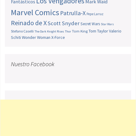
Los Vengadores
Fantásticos
Mark Waid
Marvel Comics
Patrulla-X
Pepe Larraz
Reinado de X
Scott Snyder
Secret Wars
Star Wars
Tom Taylor
Valerio
Stefano Caselli
Tom King
The Dark Knight Rises
Thor
Schiti
Wonder Woman
X-Force
Nuestro Facebook