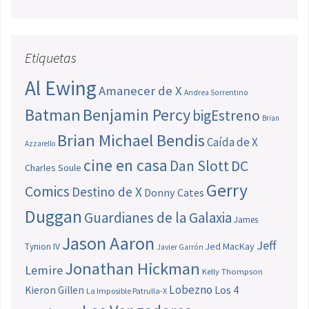
Etiquetas
Al Ewing
Amanecer de X
Andrea Sorrentino
Batman
Benjamin Percy
bigEstreno
Brian
Brian Michael Bendis
Caída de X
Azzarello
cine en casa
Dan Slott
DC
Charles Soule
Gerry
Comics
Destino de X
Donny Cates
Duggan
Guardianes de la Galaxia
James
Jason Aaron
Jeff
Jed MacKay
Tynion IV
Javier Garrón
Jonathan Hickman
Lemire
Kelly Thompson
Lobezno
Los 4
Kieron Gillen
La Imposible Patrulla-X