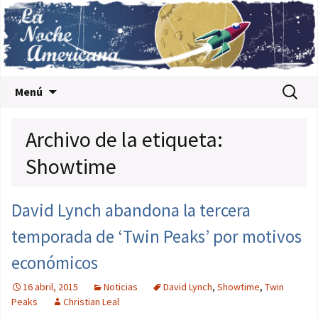
Saltar al contenido
Buscar:
Menú
Archivo de la etiqueta:
Showtime
David Lynch abandona la tercera
temporada de ‘Twin Peaks’ por motivos
económicos
16 abril, 2015
Noticias
David Lynch
,
Showtime
,
Twin
Peaks
Christian Leal