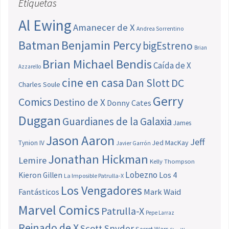
Etiquetas
Al Ewing
Amanecer de X
Andrea Sorrentino
Batman
Benjamin Percy
bigEstreno
Brian
Brian Michael Bendis
Caída de X
Azzarello
cine en casa
Dan Slott
DC
Charles Soule
Gerry
Comics
Destino de X
Donny Cates
Duggan
Guardianes de la Galaxia
James
Jason Aaron
Jeff
Jed MacKay
Tynion IV
Javier Garrón
Jonathan Hickman
Lemire
Kelly Thompson
Lobezno
Los 4
Kieron Gillen
La Imposible Patrulla-X
Los Vengadores
Fantásticos
Mark Waid
Marvel Comics
Patrulla-X
Pepe Larraz
Reinado de X
Scott Snyder