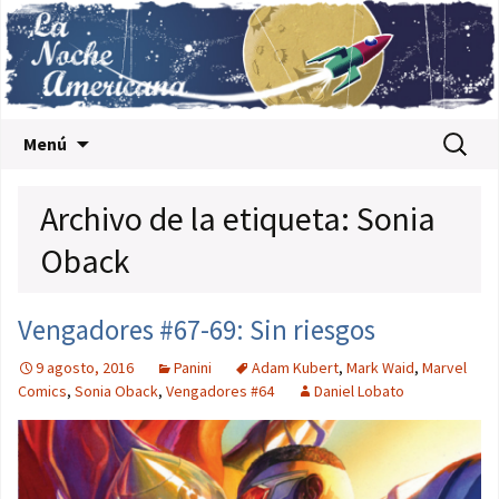
Saltar al contenido
Buscar:
Menú
Archivo de la etiqueta: Sonia
Oback
Vengadores #67-69: Sin riesgos
9 agosto, 2016
Panini
Adam Kubert
,
Mark Waid
,
Marvel
Comics
,
Sonia Oback
,
Vengadores #64
Daniel Lobato