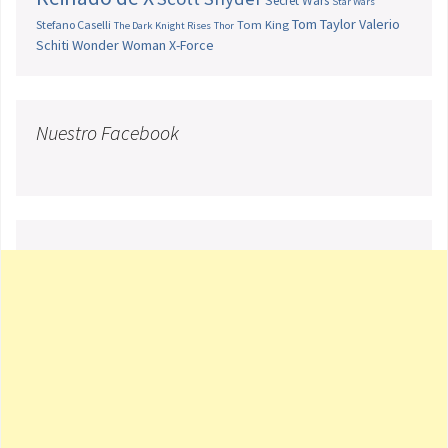
Secret Wars
Star Wars
Tom Taylor
Valerio
Stefano Caselli
Tom King
The Dark Knight Rises
Thor
Schiti
Wonder Woman
X-Force
Nuestro Facebook