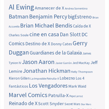
Al Ewing
Amanecer de X
Andrea Sorrentino
Batman
Benjamin Percy
bigEstreno
Brian
Brian Michael Bendis
Caída de X
Azzarello
cine en casa
Dan Slott
DC
Charles Soule
Gerry
Comics
Destino de X
Donny Cates
Duggan
Guardianes de la Galaxia
James
Jason Aaron
Jeff
Jed MacKay
Tynion IV
Javier Garrón
Jonathan Hickman
Lemire
Kelly Thompson
Lobezno
Los 4
Kieron Gillen
La Imposible Patrulla-X
Los Vengadores
Fantásticos
Mark Waid
Marvel Comics
Patrulla-X
Pepe Larraz
Reinado de X
Scott Snyder
Secret Wars
Star Wars