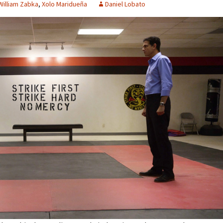
William Zabka
,
Xolo Maridueña
Daniel Lobato