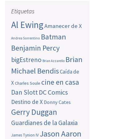
Etiquetas
Al Ewing
Amanecer de X
Batman
Andrea Sorrentino
Benjamin Percy
Brian
bigEstreno
Brian Azzarello
Michael Bendis
Caída de
cine en casa
X
Charles Soule
Dan Slott
DC Comics
Destino de X
Donny Cates
Gerry Duggan
Guardianes de la Galaxia
Jason Aaron
James Tynion IV