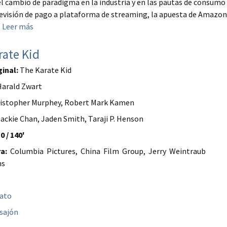
l cambio de paradigma en la industria y en las pautas de consumo
levisión de pago a plataforma de streaming, la apuesta de Amazon
.
Leer más
rate Kid
ginal:
The Karate Kid
arald Zwart
istopher Murphey, Robert Mark Kamen
ackie Chan, Jaden Smith, Taraji P. Henson
0 / 140'
a:
Columbia Pictures, China Film Group, Jerry Weintraub
ns
bato
sajón