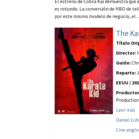
El estreno de Cobra Kai demuestra que e
es rotundo. La conversión de HBO de te
por este mismo modelo de negocio, el ..
The Ka
Título Ori
Director:
H
Guión:
Chr
Reparto:
J
EEUU / 201
Productor
Productio
Leer más
Daniel Lo
Cine anglo