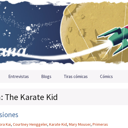
Entrevistas
Blogs
Tiras cómicas
Cómics
a: The Karate Kid
siones
ra Kai
,
Courtney Henggeler
,
Karate Kid
,
Mary Mouser
,
Primeras