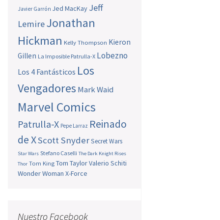
Jeff
Jed MacKay
Javier Garrón
Jonathan
Lemire
Hickman
Kieron
Kelly Thompson
Lobezno
Gillen
La Imposible Patrulla-X
Los
Los 4 Fantásticos
Vengadores
Mark Waid
Marvel Comics
Reinado
Patrulla-X
Pepe Larraz
de X
Scott Snyder
Secret Wars
Stefano Caselli
Star Wars
The Dark Knight Rises
Tom Taylor
Valerio Schiti
Tom King
Thor
Wonder Woman
X-Force
Nuestro Facebook