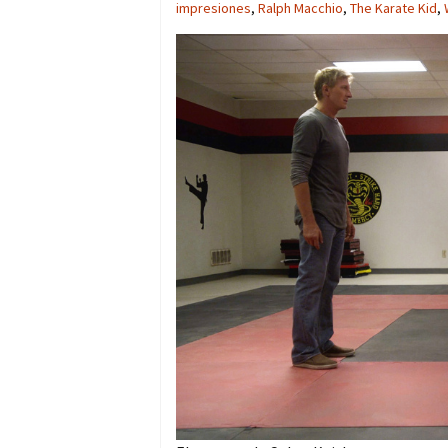
impresiones
,
Ralph Macchio
,
The Karate Kid
,