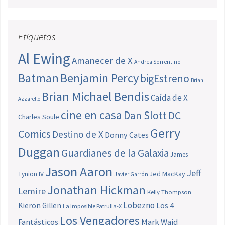
Etiquetas
Al Ewing
Amanecer de X
Andrea Sorrentino
Batman
Benjamin Percy
bigEstreno
Brian
Brian Michael Bendis
Caída de X
Azzarello
cine en casa
Dan Slott
DC
Charles Soule
Gerry
Comics
Destino de X
Donny Cates
Duggan
Guardianes de la Galaxia
James
Jason Aaron
Jeff
Jed MacKay
Tynion IV
Javier Garrón
Jonathan Hickman
Lemire
Kelly Thompson
Lobezno
Los 4
Kieron Gillen
La Imposible Patrulla-X
Los Vengadores
Fantásticos
Mark Waid