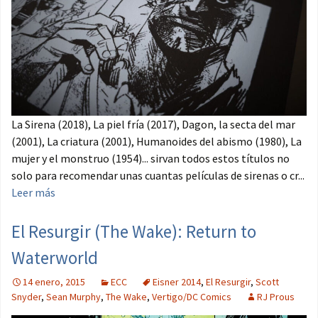
La Sirena (2018), La piel fría (2017), Dagon, la secta del mar
(2001), La criatura (2001), Humanoides del abismo (1980), La
mujer y el monstruo (1954)... sirvan todos estos títulos no
solo para recomendar unas cuantas películas de sirenas o cr...
Leer más
El Resurgir (The Wake): Return to
Waterworld
14 enero, 2015
ECC
Eisner 2014
,
El Resurgir
,
Scott
Snyder
,
Sean Murphy
,
The Wake
,
Vertigo/DC Comics
RJ Prous