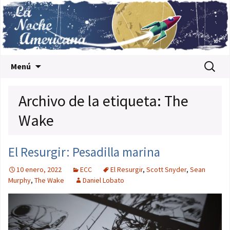
Saltar al contenido
Buscar:
Menú
Archivo de la etiqueta: The
Wake
El Resurgir: Pesadilla marina
10 enero, 2022
ECC
El Resurgir
,
Scott Snyder
,
Sean
Murphy
,
The Wake
Daniel Lobato