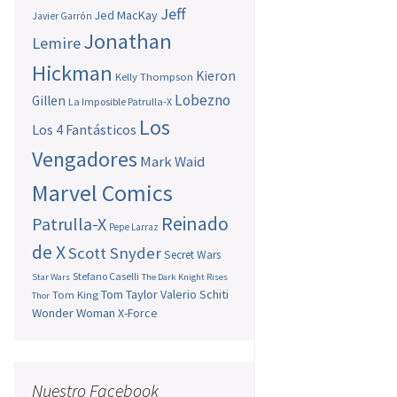
Jeff
Jed MacKay
Javier Garrón
Jonathan
Lemire
Hickman
Kieron
Kelly Thompson
Lobezno
Gillen
La Imposible Patrulla-X
Los
Los 4 Fantásticos
Vengadores
Mark Waid
Marvel Comics
Reinado
Patrulla-X
Pepe Larraz
de X
Scott Snyder
Secret Wars
Stefano Caselli
Star Wars
The Dark Knight Rises
Tom Taylor
Valerio Schiti
Tom King
Thor
Wonder Woman
X-Force
Nuestro Facebook