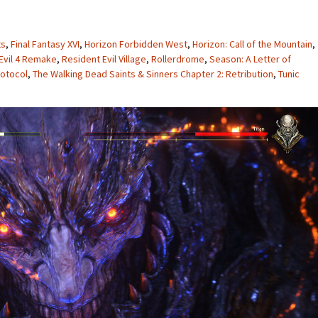
ts
,
Final Fantasy XVI
,
Horizon Forbidden West
,
Horizon: Call of the Mountain
,
Evil 4 Remake
,
Resident Evil Village
,
Rollerdrome
,
Season: A Letter of
rotocol
,
The Walking Dead Saints & Sinners Chapter 2: Retribution
,
Tunic