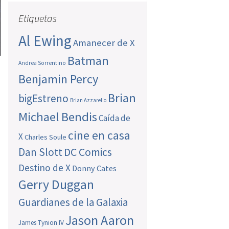
Etiquetas
Al Ewing
Amanecer de X
Batman
Andrea Sorrentino
Benjamin Percy
Brian
bigEstreno
Brian Azzarello
Michael Bendis
Caída de
cine en casa
X
Charles Soule
Dan Slott
DC Comics
Destino de X
Donny Cates
Gerry Duggan
Guardianes de la Galaxia
Jason Aaron
James Tynion IV