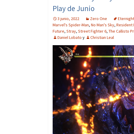
Play de Junio
3 junio, 2022
Zero One
Eternigh
Marvel's Spider-Man
,
No Man's Sky
,
Resident 
Future
,
Stray
,
Street Fighter 6
,
The Callisto P
Daniel Lobato
y
Christian Leal