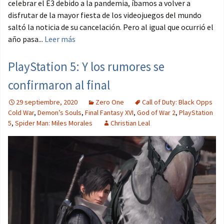
celebrar el E3 debido a la pandemia, íbamos a volver a
disfrutar de la mayor fiesta de los videojuegos del mundo
saltó la noticia de su cancelación. Pero al igual que ocurrió el
año pasa...
Leer más
PlayStation 5: Y los rumores se
confirmaron al final
29 septiembre, 2020
Zero One
Call of Duty: Black Opps
Cold War
,
Demon’s Souls
,
Final Fantasy XVI
,
God of War 2
,
PlayStation
5
,
Spider Man: Miles Morales
Christian Leal