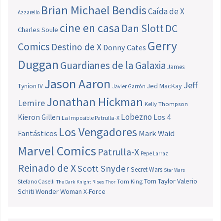
Brian Michael Bendis
Caída de X
Azzarello
cine en casa
Dan Slott
DC
Charles Soule
Gerry
Comics
Destino de X
Donny Cates
Duggan
Guardianes de la Galaxia
James
Jason Aaron
Jeff
Jed MacKay
Tynion IV
Javier Garrón
Jonathan Hickman
Lemire
Kelly Thompson
Lobezno
Los 4
Kieron Gillen
La Imposible Patrulla-X
Los Vengadores
Fantásticos
Mark Waid
Marvel Comics
Patrulla-X
Pepe Larraz
Reinado de X
Scott Snyder
Secret Wars
Star Wars
Tom Taylor
Valerio
Stefano Caselli
Tom King
The Dark Knight Rises
Thor
Schiti
Wonder Woman
X-Force