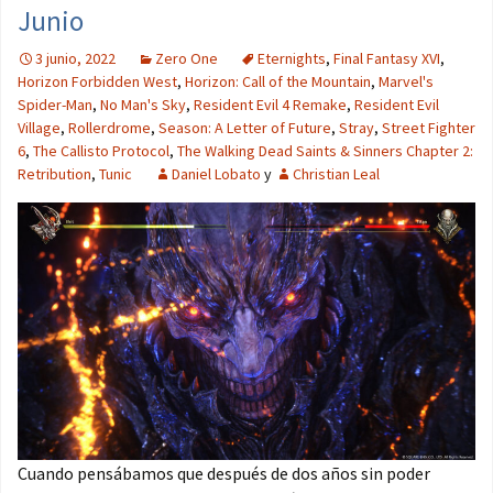
Junio
3 junio, 2022
Zero One
Eternights
,
Final Fantasy XVI
,
Horizon Forbidden West
,
Horizon: Call of the Mountain
,
Marvel's
Spider-Man
,
No Man's Sky
,
Resident Evil 4 Remake
,
Resident Evil
Village
,
Rollerdrome
,
Season: A Letter of Future
,
Stray
,
Street Fighter
6
,
The Callisto Protocol
,
The Walking Dead Saints & Sinners Chapter 2:
Retribution
,
Tunic
Daniel Lobato
y
Christian Leal
Cuando pensábamos que después de dos años sin poder