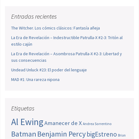
Entradas recientes
The Witcher. Los cómics clásicos: Fantasía añeja
La Era de Revelación – Indestructible Patrulla-X #2-3: Tritón al
estilo cajún
La Era de Revelación – Asombrosa Patrulla-X #2-3: Libertad y
sus consecuencias
Undead Unluck #23: El poder del lenguaje
MAD #1: Una rareza nipona
Etiquetas
Al Ewing
Amanecer de X
Andrea Sorrentino
Batman
Benjamin Percy
bigEstreno
Brian