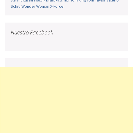
Stefano Caselli
Tom King
The Dark Knight Rises
Thor
Schiti
Wonder Woman
X-Force
Nuestro Facebook