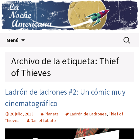
Saltar al contenido
Buscar:
Menú
Archivo de la etiqueta: Thief
of Thieves
Ladrón de ladrones #2: Un cómic muy
cinematográfico
20 julio, 2013
Planeta
Ladrón de Ladrones
,
Thief of
Thieves
Daniel Lobato