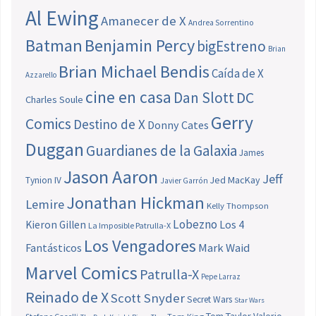
Al Ewing
Amanecer de X
Andrea Sorrentino
Batman
Benjamin Percy
bigEstreno
Brian
Brian Michael Bendis
Caída de X
Azzarello
cine en casa
Dan Slott
DC
Charles Soule
Gerry
Comics
Destino de X
Donny Cates
Duggan
Guardianes de la Galaxia
James
Jason Aaron
Jeff
Jed MacKay
Tynion IV
Javier Garrón
Jonathan Hickman
Lemire
Kelly Thompson
Lobezno
Los 4
Kieron Gillen
La Imposible Patrulla-X
Los Vengadores
Fantásticos
Mark Waid
Marvel Comics
Patrulla-X
Pepe Larraz
Reinado de X
Scott Snyder
Secret Wars
Star Wars
Tom Taylor
Valerio