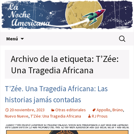
Saltar al contenido
Buscar:
Menú
Archivo de la etiqueta: T’Zée:
Una Tragedia Africana
T’Zée. Una Tragedia Africana: Las
historias jamás contadas
20 noviembre, 2023
Otras editoriales
Appollo
,
Brüno
,
Nuevo Nueve
,
T'Zée: Una Tragedia Africana
RJ Prous