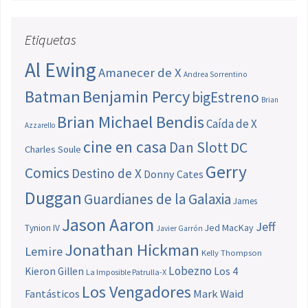
Etiquetas
Al Ewing
Amanecer de X
Andrea Sorrentino
Batman
Benjamin Percy
bigEstreno
Brian
Brian Michael Bendis
Caída de X
Azzarello
cine en casa
Dan Slott
DC
Charles Soule
Gerry
Comics
Destino de X
Donny Cates
Duggan
Guardianes de la Galaxia
James
Jason Aaron
Jeff
Jed MacKay
Tynion IV
Javier Garrón
Jonathan Hickman
Lemire
Kelly Thompson
Lobezno
Los 4
Kieron Gillen
La Imposible Patrulla-X
Los Vengadores
Fantásticos
Mark Waid