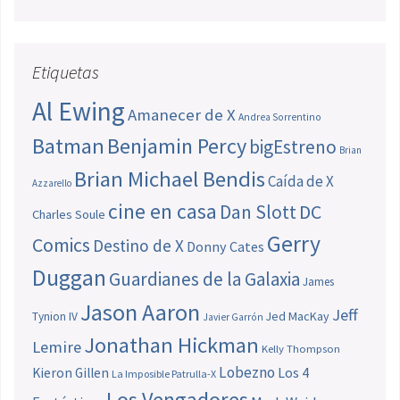
Etiquetas
Al Ewing
Amanecer de X
Andrea Sorrentino
Batman
Benjamin Percy
bigEstreno
Brian
Brian Michael Bendis
Caída de X
Azzarello
cine en casa
Dan Slott
DC
Charles Soule
Gerry
Comics
Destino de X
Donny Cates
Duggan
Guardianes de la Galaxia
James
Jason Aaron
Jeff
Jed MacKay
Tynion IV
Javier Garrón
Jonathan Hickman
Lemire
Kelly Thompson
Lobezno
Los 4
Kieron Gillen
La Imposible Patrulla-X
Los Vengadores