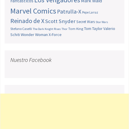
Fantásticos
Mark Waid
Marvel Comics
Patrulla-X
Pepe Larraz
Reinado de X
Scott Snyder
Secret Wars
Star Wars
Tom Taylor
Valerio
Stefano Caselli
Tom King
The Dark Knight Rises
Thor
Schiti
Wonder Woman
X-Force
Nuestro Facebook