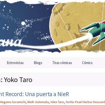
Entrevistas
Blogs
Tiras cómicas
Cómics
a: Yoko Taro
nt Record: Una puerta a NieR
Megumu Soramichi
,
NieR: Automata
,
Yoko Taro
,
YorHa: Pearl Harbor Descent