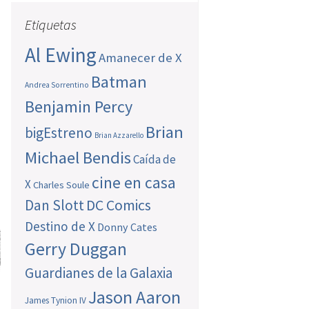
Etiquetas
Al Ewing
Amanecer de X
Batman
Andrea Sorrentino
Benjamin Percy
Brian
bigEstreno
Brian Azzarello
Michael Bendis
Caída de
cine en casa
X
Charles Soule
Dan Slott
DC Comics
Destino de X
Donny Cates
Gerry Duggan
Guardianes de la Galaxia
Jason Aaron
James Tynion IV