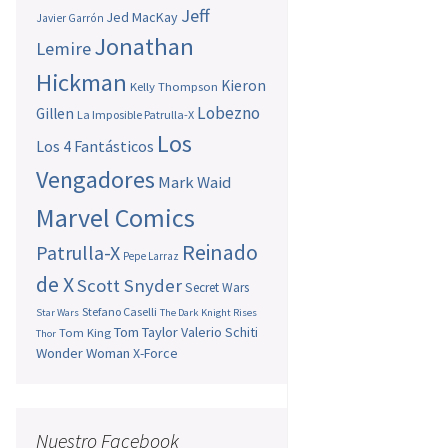
Jeff
Jed MacKay
Javier Garrón
Jonathan
Lemire
Hickman
Kieron
Kelly Thompson
Lobezno
Gillen
La Imposible Patrulla-X
Los
Los 4 Fantásticos
Vengadores
Mark Waid
Marvel Comics
Reinado
Patrulla-X
Pepe Larraz
de X
Scott Snyder
Secret Wars
Stefano Caselli
Star Wars
The Dark Knight Rises
Tom Taylor
Valerio Schiti
Tom King
Thor
Wonder Woman
X-Force
Nuestro Facebook