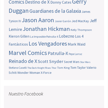
Gerry
Comics
Destino de X
Donny Cates
Duggan
Guardianes de la Galaxia
James
Jason Aaron
Jeff
Jed MacKay
Tynion IV
Javier Garrón
Jonathan Hickman
Lemire
Kelly Thompson
Lobezno
Los 4
Kieron Gillen
La Imposible Patrulla-X
Los Vengadores
Fantásticos
Mark Waid
Marvel Comics
Patrulla-X
Pepe Larraz
Reinado de X
Scott Snyder
Secret Wars
Star Wars
Tom Taylor
Valerio
Stefano Caselli
Tom King
The Dark Knight Rises
Thor
Schiti
Wonder Woman
X-Force
Nuestro Facebook