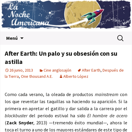
Saltar al contenido
Buscar:
Menú
After Earth: Un palo y su obsesión con su
astilla
26 junio, 2013
Cine anglosajón
After Earth
,
Después de
la Tierra
,
One thousand A.E.
Alberto López
Como cada verano, la oleada de productos
mainstream
con
los que reventar las taquillas va haciendo su aparición. Si la
primera en apretar el gatillo y dar salida a la carrera por el
blockbuster
del periodo estival ha sido
El hombre de acero
(
Zack Snyder
, 2013) —tremendo éxito mundial—, ahora le
toca el turno a uno de los mayores estándares de este tipo de