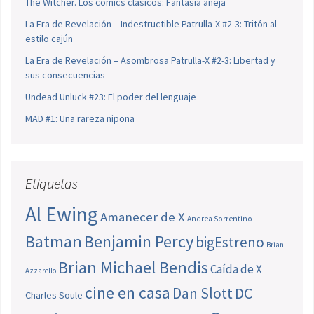
The Witcher. Los cómics clásicos: Fantasía añeja
La Era de Revelación – Indestructible Patrulla-X #2-3: Tritón al
estilo cajún
La Era de Revelación – Asombrosa Patrulla-X #2-3: Libertad y
sus consecuencias
Undead Unluck #23: El poder del lenguaje
MAD #1: Una rareza nipona
Etiquetas
Al Ewing
Amanecer de X
Andrea Sorrentino
Batman
Benjamin Percy
bigEstreno
Brian
Brian Michael Bendis
Caída de X
Azzarello
cine en casa
Dan Slott
DC
Charles Soule