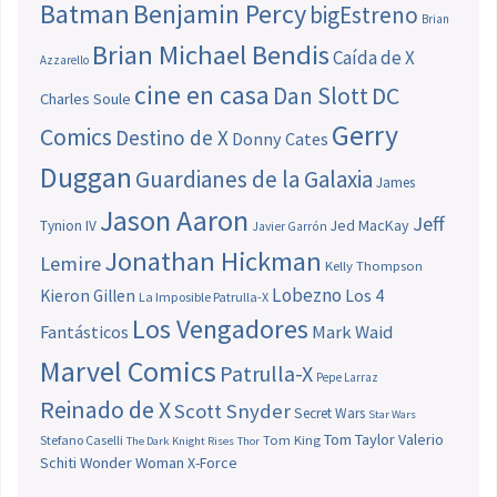
Batman
Benjamin Percy
bigEstreno
Brian
Brian Michael Bendis
Caída de X
Azzarello
cine en casa
Dan Slott
DC
Charles Soule
Gerry
Comics
Destino de X
Donny Cates
Duggan
Guardianes de la Galaxia
James
Jason Aaron
Jeff
Jed MacKay
Tynion IV
Javier Garrón
Jonathan Hickman
Lemire
Kelly Thompson
Lobezno
Los 4
Kieron Gillen
La Imposible Patrulla-X
Los Vengadores
Fantásticos
Mark Waid
Marvel Comics
Patrulla-X
Pepe Larraz
Reinado de X
Scott Snyder
Secret Wars
Star Wars
Tom Taylor
Valerio
Stefano Caselli
Tom King
The Dark Knight Rises
Thor
Schiti
Wonder Woman
X-Force