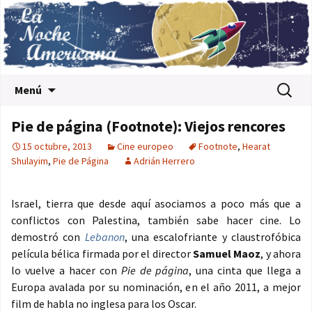
Saltar al contenido
Buscar:
Menú
Pie de página (Footnote): Viejos rencores
15 octubre, 2013
Cine europeo
Footnote
,
Hearat
Shulayim
,
Pie de Página
Adrián Herrero
Israel, tierra que desde aquí asociamos a poco más que a
conflictos con Palestina, también sabe hacer cine. Lo
demostró con
Lebanon
, una escalofriante y claustrofóbica
película bélica firmada por el director
Samuel Maoz
, y ahora
lo vuelve a hacer con
Pie de página
, una cinta que llega a
Europa avalada por su nominación, en el año 2011, a mejor
film de habla no inglesa para los Oscar.