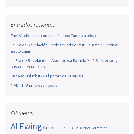
Entradas recientes
The Witcher. Los cómics clásicos: Fantasía añeja
La Era de Revelación – Indestructible Patrulla-X #2-3: Tritón al
estilo cajún
La Era de Revelación – Asombrosa Patrulla-X #2-3: Libertad y
sus consecuencias
Undead Unluck #23: El poder del lenguaje
MAD #1: Una rareza nipona
Etiquetas
Al Ewing
Amanecer de X
Andrea Sorrentino