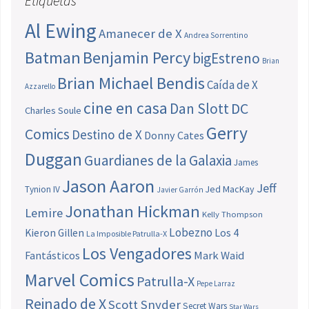
Etiquetas
Al Ewing
Amanecer de X
Andrea Sorrentino
Batman
Benjamin Percy
bigEstreno
Brian
Brian Michael Bendis
Caída de X
Azzarello
cine en casa
Dan Slott
DC
Charles Soule
Gerry
Comics
Destino de X
Donny Cates
Duggan
Guardianes de la Galaxia
James
Jason Aaron
Jeff
Jed MacKay
Tynion IV
Javier Garrón
Jonathan Hickman
Lemire
Kelly Thompson
Lobezno
Los 4
Kieron Gillen
La Imposible Patrulla-X
Los Vengadores
Fantásticos
Mark Waid
Marvel Comics
Patrulla-X
Pepe Larraz
Reinado de X
Scott Snyder
Secret Wars
Star Wars