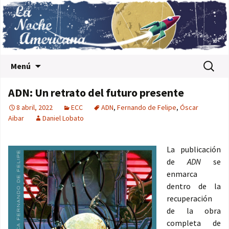
Saltar al contenido
Buscar:
Menú
ADN: Un retrato del futuro presente
8 abril, 2022
ECC
ADN
,
Fernando de Felipe
,
Óscar
Aibar
Daniel Lobato
La publicación
de
ADN
se
enmarca
dentro de la
recuperación
de la obra
completa de