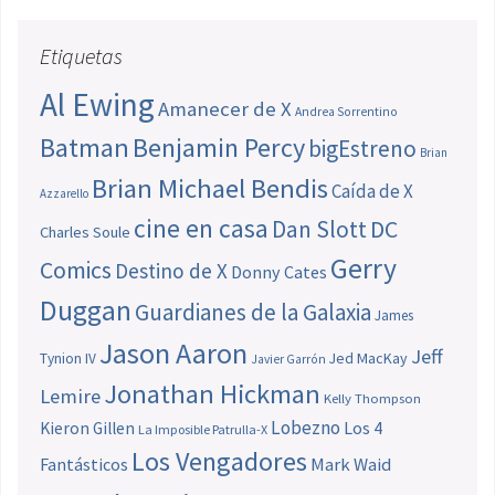
Etiquetas
Al Ewing
Amanecer de X
Andrea Sorrentino
Batman
Benjamin Percy
bigEstreno
Brian
Brian Michael Bendis
Caída de X
Azzarello
cine en casa
Dan Slott
DC
Charles Soule
Gerry
Comics
Destino de X
Donny Cates
Duggan
Guardianes de la Galaxia
James
Jason Aaron
Jeff
Jed MacKay
Tynion IV
Javier Garrón
Jonathan Hickman
Lemire
Kelly Thompson
Lobezno
Los 4
Kieron Gillen
La Imposible Patrulla-X
Los Vengadores
Fantásticos
Mark Waid