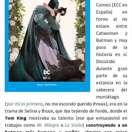
Comics (ECC en
España) en
torno al no
enlace entre
Catwoman y
Batman y muy
poco de la
historia en sí.
Discutido
durante gran
parte de su
estancia en la
cabecera del
murciélago
(
por mí el primero
, no me escondo querido
Prous
), era en la
trama de Selina y Bruce, que iba tejiendo de fondo, donde el
Tom King
mostraba su talento (ese que entusiasmó en
trabajos como
Mr. Milagro
o
La Visión
)
construyendo a un