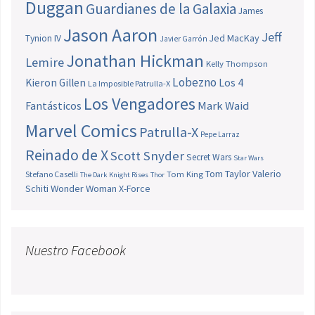
Duggan
Guardianes de la Galaxia
James
Jason Aaron
Jeff
Jed MacKay
Tynion IV
Javier Garrón
Jonathan Hickman
Lemire
Kelly Thompson
Lobezno
Los 4
Kieron Gillen
La Imposible Patrulla-X
Los Vengadores
Fantásticos
Mark Waid
Marvel Comics
Patrulla-X
Pepe Larraz
Reinado de X
Scott Snyder
Secret Wars
Star Wars
Tom Taylor
Valerio
Stefano Caselli
Tom King
The Dark Knight Rises
Thor
Schiti
Wonder Woman
X-Force
Nuestro Facebook