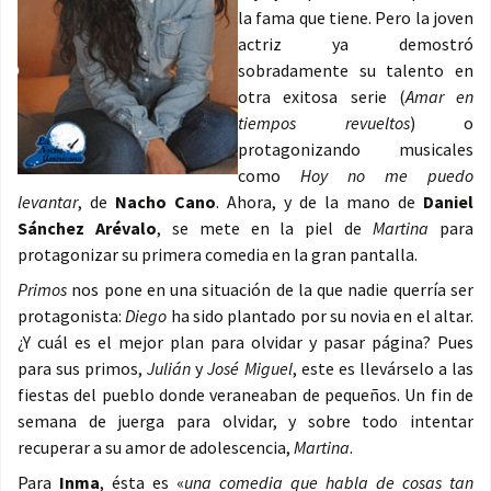
la fama que tiene. Pero la joven
actriz ya demostró
sobradamente su talento en
otra exitosa serie (
Amar en
tiempos revueltos
) o
protagonizando musicales
como
Hoy no me puedo
levantar
, de
Nacho Cano
. Ahora, y de la mano de
Daniel
Sánchez Arévalo
, se mete en la piel de
Martina
para
protagonizar su primera comedia en la gran pantalla.
Primos
nos pone en una situación de la que nadie querría ser
protagonista:
Diego
ha sido plantado por su novia en el altar.
¿Y cuál es el mejor plan para olvidar y pasar página? Pues
para sus primos,
Julián
y
José Miguel
, este es llevárselo a las
fiestas del pueblo donde veraneaban de pequeños. Un fin de
semana de juerga para olvidar, y sobre todo intentar
recuperar a su amor de adolescencia,
Martina
.
Para
Inma
, ésta es «
una comedia que habla de cosas tan