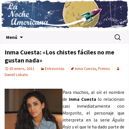
Saltar al contenido
Buscar:
Menú
Inma Cuesta: «Los chistes fáciles no me
gustan nada»
30 enero, 2011
Entrevistas
Inma Cuesta
,
Primos
Daniel Lobato
Para muchos, al oír el nombre
de
Inma Cuesta
lo relacionan
casi inmediatamente con
Margarita
, el personaje que
interpreta en la serie
Águila
Roja
y el que le ha dado parte de