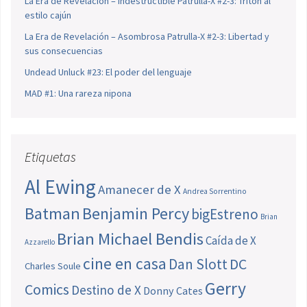
La Era de Revelación – Indestructible Patrulla-X #2-3: Tritón al
estilo cajún
La Era de Revelación – Asombrosa Patrulla-X #2-3: Libertad y
sus consecuencias
Undead Unluck #23: El poder del lenguaje
MAD #1: Una rareza nipona
Etiquetas
Al Ewing
Amanecer de X
Andrea Sorrentino
Batman
Benjamin Percy
bigEstreno
Brian
Brian Michael Bendis
Caída de X
Azzarello
cine en casa
Dan Slott
DC
Charles Soule
Gerry
Comics
Destino de X
Donny Cates