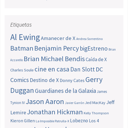
Etiquetas
Al Ewing
Amanecer de X
Andrea Sorrentino
Batman
Benjamin Percy
bigEstreno
Brian
Brian Michael Bendis
Caída de X
Azzarello
cine en casa
Dan Slott
DC
Charles Soule
Gerry
Comics
Destino de X
Donny Cates
Duggan
Guardianes de la Galaxia
James
Jason Aaron
Jeff
Jed MacKay
Tynion IV
Javier Garrón
Jonathan Hickman
Lemire
Kelly Thompson
Lobezno
Los 4
Kieron Gillen
La Imposible Patrulla-X