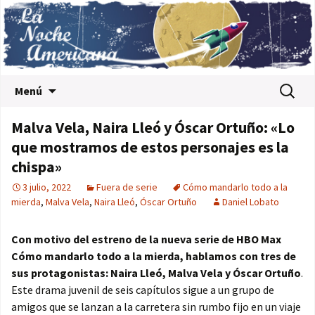
Saltar al contenido
Buscar:
Menú
Malva Vela, Naira Lleó y Óscar Ortuño: «Lo
que mostramos de estos personajes es la
chispa»
3 julio, 2022
Fuera de serie
Cómo mandarlo todo a la
mierda
,
Malva Vela
,
Naira Lleó
,
Óscar Ortuño
Daniel Lobato
Con motivo del estreno de la nueva serie de HBO Max
Cómo mandarlo todo a la mierda, hablamos con tres de
sus protagonistas: Naira Lleó, Malva Vela y Óscar Ortuño
.
Este drama juvenil de seis capítulos sigue a un grupo de
amigos que se lanzan a la carretera sin rumbo fijo en un viaje