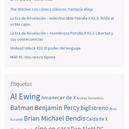
The Witcher. Los cómics clásicos: Fantasía añeja
La Era de Revelación – Indestructible Patrulla-X #2-3: Tritón al
estilo cajún
La Era de Revelación – Asombrosa Patrulla-X #2-3: Libertad y
sus consecuencias
Undead Unluck #23: El poder del lenguaje
MAD #1: Una rareza nipona
Etiquetas
Al Ewing
Amanecer de X
Andrea Sorrentino
Batman
Benjamin Percy
bigEstreno
Brian
Brian Michael Bendis
Caída de X
Azzarello
cine en casa
Dan Slott
DC