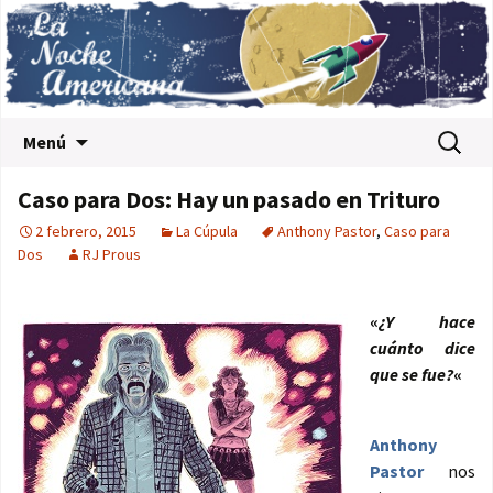
Saltar al contenido
Buscar:
Menú
Caso para Dos: Hay un pasado en Trituro
2 febrero, 2015
La Cúpula
Anthony Pastor
,
Caso para
Dos
RJ Prous
«
¿Y hace
cuánto dice
que se fue?
«
Anthony
Pastor
nos