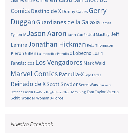
Charles Soule
Gerry
Comics
Destino de X
Donny Cates
Duggan
Guardianes de la Galaxia
James
Jason Aaron
Jeff
Jed MacKay
Tynion IV
Javier Garrón
Jonathan Hickman
Lemire
Kelly Thompson
Lobezno
Los 4
Kieron Gillen
La Imposible Patrulla-X
Los Vengadores
Fantásticos
Mark Waid
Marvel Comics
Patrulla-X
Pepe Larraz
Reinado de X
Scott Snyder
Secret Wars
Star Wars
Tom Taylor
Valerio
Stefano Caselli
Tom King
The Dark Knight Rises
Thor
Schiti
Wonder Woman
X-Force
Nuestro Facebook