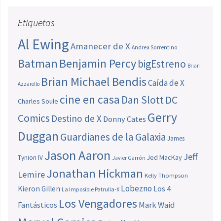
Etiquetas
Al Ewing
Amanecer de X
Andrea Sorrentino
Batman
Benjamin Percy
bigEstreno
Brian
Brian Michael Bendis
Caída de X
Azzarello
cine en casa
Dan Slott
DC
Charles Soule
Gerry
Comics
Destino de X
Donny Cates
Duggan
Guardianes de la Galaxia
James
Jason Aaron
Jeff
Jed MacKay
Tynion IV
Javier Garrón
Jonathan Hickman
Lemire
Kelly Thompson
Lobezno
Los 4
Kieron Gillen
La Imposible Patrulla-X
Los Vengadores
Fantásticos
Mark Waid