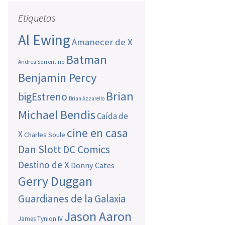
Etiquetas
Al Ewing
Amanecer de X
Batman
Andrea Sorrentino
Benjamin Percy
Brian
bigEstreno
Brian Azzarello
Michael Bendis
Caída de
cine en casa
X
Charles Soule
Dan Slott
DC Comics
Destino de X
Donny Cates
Gerry Duggan
Guardianes de la Galaxia
Jason Aaron
James Tynion IV