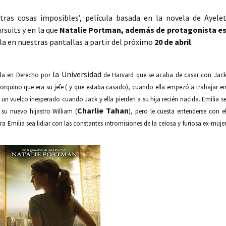
tras cosas imposibles’, película basada en la novela de Ayele
suits y en la que
Natalie Portman, además de protagonista e
la en nuestras pantallas a partir del próximo
20 de abril
.
la Universidad
ada en Derecho por
de Harvard que se acaba de casar con Jac
rquino que era su jefe ( y que estaba casado), cuando ella empezó a trabajar e
 un vuelco inesperado cuando Jack y ella pierden a su hija recién nacida. Emilia s
Charlie Tahan
 su nuevo hijastro William (
), pero le cuesta entenderse con e
a Emilia sea lidiar con las constantes intromisiones de la celosa y furiosa ex-muje