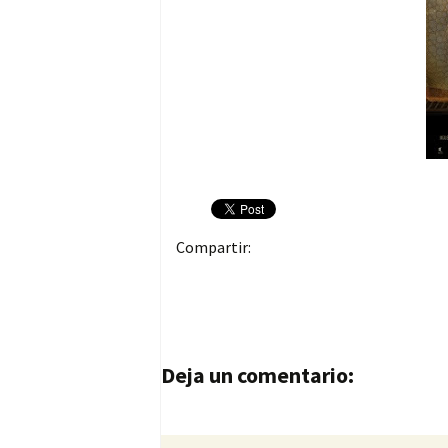
Compartir:
Navegación de entrad
Deja un comentario: