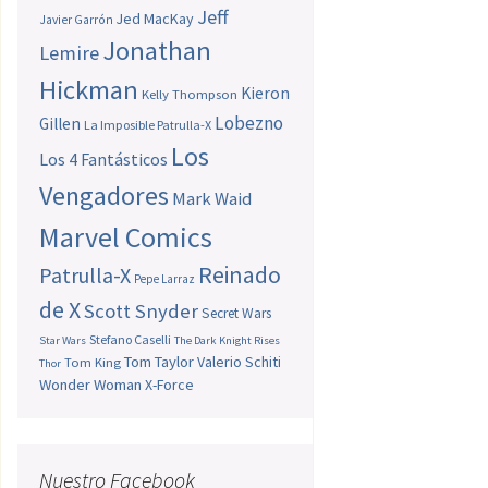
Jeff
Jed MacKay
Javier Garrón
Jonathan
Lemire
Hickman
Kieron
Kelly Thompson
Lobezno
Gillen
La Imposible Patrulla-X
Los
Los 4 Fantásticos
Vengadores
Mark Waid
Marvel Comics
Reinado
Patrulla-X
Pepe Larraz
de X
Scott Snyder
Secret Wars
Stefano Caselli
Star Wars
The Dark Knight Rises
Tom Taylor
Valerio Schiti
Tom King
Thor
Wonder Woman
X-Force
Nuestro Facebook