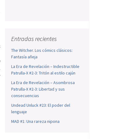
t
s
Entradas recientes
k
The Witcher. Los cómics clásicos:
n
Fantasía añeja
e
La Era de Revelación – Indestructible
l
Patrulla-X #2-3: Tritón al estilo cajún
r
La Era de Revelación – Asombrosa
Patrulla-X #2-3: Libertad y sus
consecuencias
Undead Unluck #23: El poder del
lenguaje
MAD #1: Una rareza nipona