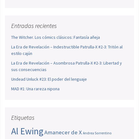
Entradas recientes
The Witcher. Los cómics clásicos: Fantasía añeja
La Era de Revelación – Indestructible Patrulla-X #2-3: Tritón al
estilo cajún
La Era de Revelación – Asombrosa Patrulla-X #2-3: Libertad y
sus consecuencias
Undead Unluck #23: El poder del lenguaje
MAD #1: Una rareza nipona
Etiquetas
Al Ewing
Amanecer de X
Andrea Sorrentino