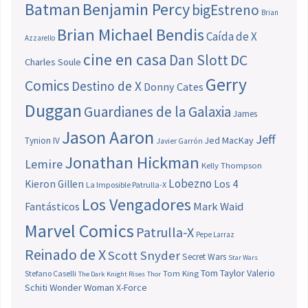
Batman
Benjamin Percy
bigEstreno
Brian
Brian Michael Bendis
Caída de X
Azzarello
cine en casa
Dan Slott
DC
Charles Soule
Gerry
Comics
Destino de X
Donny Cates
Duggan
Guardianes de la Galaxia
James
Jason Aaron
Jeff
Jed MacKay
Tynion IV
Javier Garrón
Jonathan Hickman
Lemire
Kelly Thompson
Lobezno
Los 4
Kieron Gillen
La Imposible Patrulla-X
Los Vengadores
Fantásticos
Mark Waid
Marvel Comics
Patrulla-X
Pepe Larraz
Reinado de X
Scott Snyder
Secret Wars
Star Wars
Tom Taylor
Valerio
Stefano Caselli
Tom King
The Dark Knight Rises
Thor
Schiti
Wonder Woman
X-Force