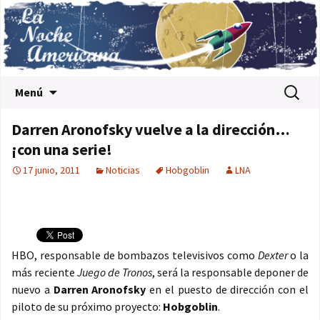
Saltar al contenido
Buscar:
Menú
Darren Aronofsky vuelve a la dirección…
¡con una serie!
17 junio, 2011
Noticias
Hobgoblin
LNA
HBO, responsable de bombazos televisivos como
Dexter
o la
más reciente
Juego de Tronos
, será la responsable deponer de
nuevo a
Darren Aronofsky
en el puesto de dirección con el
piloto de su próximo proyecto:
Hobgoblin
.