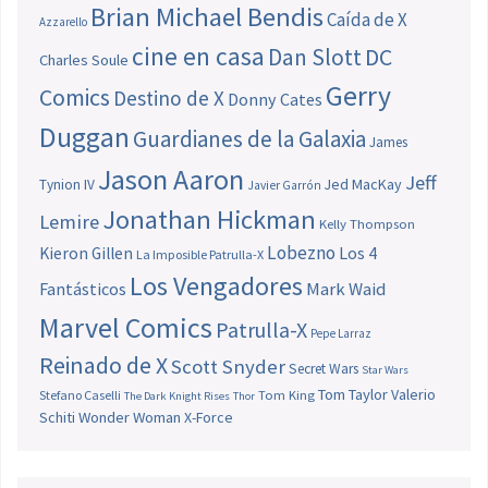
Brian Michael Bendis
Caída de X
Azzarello
cine en casa
Dan Slott
DC
Charles Soule
Gerry
Comics
Destino de X
Donny Cates
Duggan
Guardianes de la Galaxia
James
Jason Aaron
Jeff
Jed MacKay
Tynion IV
Javier Garrón
Jonathan Hickman
Lemire
Kelly Thompson
Lobezno
Los 4
Kieron Gillen
La Imposible Patrulla-X
Los Vengadores
Fantásticos
Mark Waid
Marvel Comics
Patrulla-X
Pepe Larraz
Reinado de X
Scott Snyder
Secret Wars
Star Wars
Tom Taylor
Valerio
Stefano Caselli
Tom King
The Dark Knight Rises
Thor
Schiti
Wonder Woman
X-Force