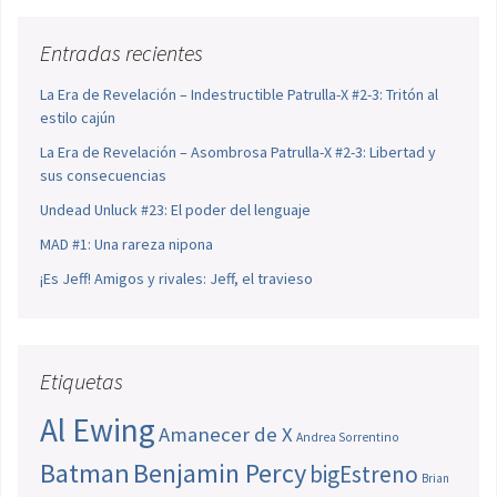
Entradas recientes
La Era de Revelación – Indestructible Patrulla-X #2-3: Tritón al
estilo cajún
La Era de Revelación – Asombrosa Patrulla-X #2-3: Libertad y
sus consecuencias
Undead Unluck #23: El poder del lenguaje
MAD #1: Una rareza nipona
¡Es Jeff! Amigos y rivales: Jeff, el travieso
Etiquetas
Al Ewing
Amanecer de X
Andrea Sorrentino
Batman
Benjamin Percy
bigEstreno
Brian