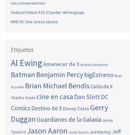
sus consecuencias
Undead Unluck #23: El poder del lenguaje
MAD #1: Una rareza nipona
Etiquetas
Al Ewing
Amanecer de X
Andrea Sorrentino
Batman
Benjamin Percy
bigEstreno
Brian
Brian Michael Bendis
Caída de X
Azzarello
cine en casa
Dan Slott
DC
Charles Soule
Gerry
Comics
Destino de X
Donny Cates
Duggan
Guardianes de la Galaxia
James
Jason Aaron
Jeff
Jed MacKay
Tynion IV
Javier Garrón