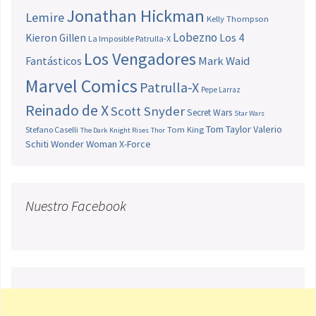
Jonathan Hickman
Lemire
Kelly Thompson
Lobezno
Los 4
Kieron Gillen
La Imposible Patrulla-X
Los Vengadores
Fantásticos
Mark Waid
Marvel Comics
Patrulla-X
Pepe Larraz
Reinado de X
Scott Snyder
Secret Wars
Star Wars
Tom Taylor
Valerio
Stefano Caselli
Tom King
The Dark Knight Rises
Thor
Schiti
Wonder Woman
X-Force
Nuestro Facebook