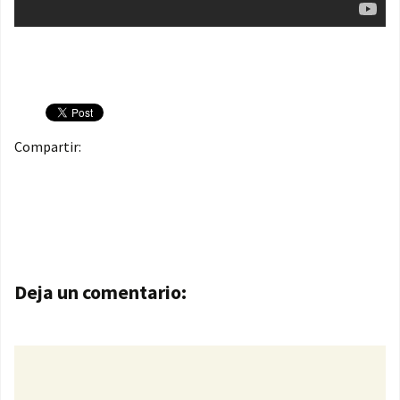
Compartir:
Navegación de entradas
Deja un comentario: