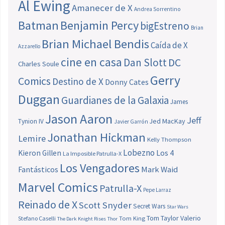
Al Ewing
Amanecer de X
Andrea Sorrentino
Batman
Benjamin Percy
bigEstreno
Brian
Brian Michael Bendis
Caída de X
Azzarello
cine en casa
Dan Slott
DC
Charles Soule
Gerry
Comics
Destino de X
Donny Cates
Duggan
Guardianes de la Galaxia
James
Jason Aaron
Jeff
Jed MacKay
Tynion IV
Javier Garrón
Jonathan Hickman
Lemire
Kelly Thompson
Lobezno
Los 4
Kieron Gillen
La Imposible Patrulla-X
Los Vengadores
Fantásticos
Mark Waid
Marvel Comics
Patrulla-X
Pepe Larraz
Reinado de X
Scott Snyder
Secret Wars
Star Wars
Tom Taylor
Valerio
Stefano Caselli
Tom King
The Dark Knight Rises
Thor