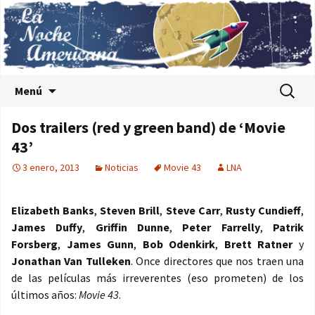
Saltar al contenido
Buscar:
Menú
Dos trailers (red y green band) de ‘Movie
43’
3 enero, 2013
Noticias
Movie 43
LNA
Elizabeth Banks
,
Steven Brill
,
Steve Carr
,
Rusty Cundieff
,
James Duffy
,
Griffin Dunne
,
Peter Farrelly
,
Patrik
Forsberg
,
James Gunn
,
Bob Odenkirk
,
Brett Ratner
y
Jonathan Van Tulleken
. Once directores que nos traen una
de las películas más irreverentes (eso prometen) de los
últimos años:
Movie 43
.