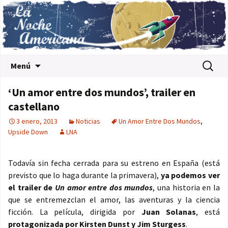
Saltar al contenido
Buscar:
Menú
‘Un amor entre dos mundos’, trailer en
castellano
3 enero, 2013
Noticias
Un Amor Entre Dos Mundos
,
Upside Down
LNA
Todavía sin fecha cerrada para su estreno en España (está
previsto que lo haga durante la primavera),
ya podemos ver
el trailer de
Un amor entre dos mundos
, una historia en la
que se entremezclan el amor, las aventuras y la ciencia
ficción. La película, dirigida por
Juan Solanas
, está
protagonizada por Kirsten Dunst y Jim Sturgess
.