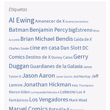
Etiquetas
Al Ewing
Amanecer de X
Andrea Sorrentino
Batman
Benjamin Percy
bigEstreno
Brian
Brian Michael Bendis
Caída de X
Azzarello
cine en casa
Dan Slott
DC
Charles Soule
Gerry
Comics
Destino de X
Donny Cates
Duggan
Guardianes de la Galaxia
James
Jason Aaron
Jeff
Jed MacKay
Tynion IV
Javier Garrón
Jonathan Hickman
Lemire
Kelly Thompson
Lobezno
Los 4
Kieron Gillen
La Imposible Patrulla-X
Los Vengadores
Fantásticos
Mark Waid
Marvel Comics
Patrulla-X