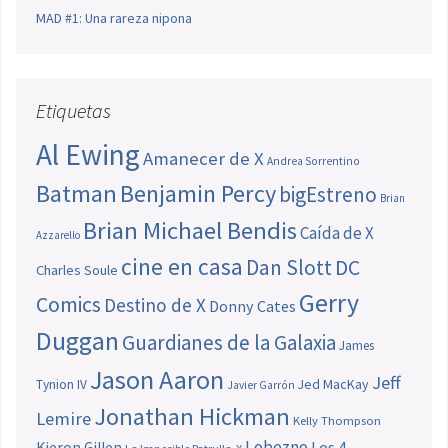
MAD #1: Una rareza nipona
Etiquetas
Al Ewing
Amanecer de X
Andrea Sorrentino
Batman
Benjamin Percy
bigEstreno
Brian
Brian Michael Bendis
Caída de X
Azzarello
cine en casa
Dan Slott
DC
Charles Soule
Gerry
Comics
Destino de X
Donny Cates
Duggan
Guardianes de la Galaxia
James
Jason Aaron
Jeff
Jed MacKay
Tynion IV
Javier Garrón
Jonathan Hickman
Lemire
Kelly Thompson
Lobezno
Los 4
Kieron Gillen