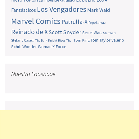
La Imposible Patrulla-X
Los Vengadores
Fantásticos
Mark Waid
Marvel Comics
Patrulla-X
Pepe Larraz
Reinado de X
Scott Snyder
Secret Wars
Star Wars
Tom Taylor
Valerio
Stefano Caselli
Tom King
The Dark Knight Rises
Thor
Schiti
Wonder Woman
X-Force
Nuestro Facebook