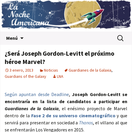
Saltar al contenido
Buscar:
Menú
¿Será Joseph Gordon-Levitt el próximo
héroe Marvel?
3 enero, 2013
Noticias
Guardianes de la Galaxia
,
Guardians of the Galaxy
LNA
Según apuntan desde Deadline
,
Joseph Gordon-Levitt se
encontraría en la lista de candidatos a participar en
Guardianes de la Galaxia
, el enésimo proyecto de Marvel
dentro de la
Fase 2 de su universo cinematográfico
y que
servirá para presentar en sociedad a
Thanos
, el villano al que
se enfrentarán Los Vengadores en 2015.