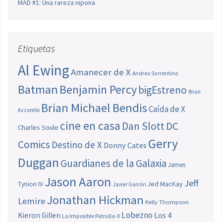
MAD #1: Una rareza nipona
Etiquetas
Al Ewing
Amanecer de X
Andrea Sorrentino
Batman
Benjamin Percy
bigEstreno
Brian
Brian Michael Bendis
Caída de X
Azzarello
cine en casa
Dan Slott
DC
Charles Soule
Gerry
Comics
Destino de X
Donny Cates
Duggan
Guardianes de la Galaxia
James
Jason Aaron
Jeff
Jed MacKay
Tynion IV
Javier Garrón
Jonathan Hickman
Lemire
Kelly Thompson
Lobezno
Los 4
Kieron Gillen
La Imposible Patrulla-X