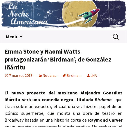
Saltar al contenido
Buscar:
Menú
Emma Stone y Naomi Watts
protagonizarán ‘Birdman’, de González
Iñárritu
7 marzo, 2013
Noticias
Birdman
LNA
El nuevo proyecto del mexicano Alejandro González
Iñárritu será una comedia negra -titulada
Birdman
–
que
trata sobre un ex-actor, el cual una vez hizo el papel de un
icónico superhéroe, que monta una obra de teatro en
Broadway basada en una historia corta de
Raymond Carver
en un intento de recuperar la gloria perdida. Sin embargo, el