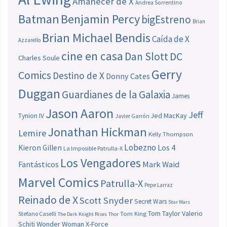
Amanecer de X
Andrea Sorrentino
Batman
Benjamin Percy
bigEstreno
Brian
Brian Michael Bendis
Caída de X
Azzarello
cine en casa
Dan Slott
DC
Charles Soule
Gerry
Comics
Destino de X
Donny Cates
Duggan
Guardianes de la Galaxia
James
Jason Aaron
Jeff
Jed MacKay
Tynion IV
Javier Garrón
Jonathan Hickman
Lemire
Kelly Thompson
Lobezno
Los 4
Kieron Gillen
La Imposible Patrulla-X
Los Vengadores
Fantásticos
Mark Waid
Marvel Comics
Patrulla-X
Pepe Larraz
Reinado de X
Scott Snyder
Secret Wars
Star Wars
Tom Taylor
Valerio
Stefano Caselli
Tom King
The Dark Knight Rises
Thor
Schiti
Wonder Woman
X-Force