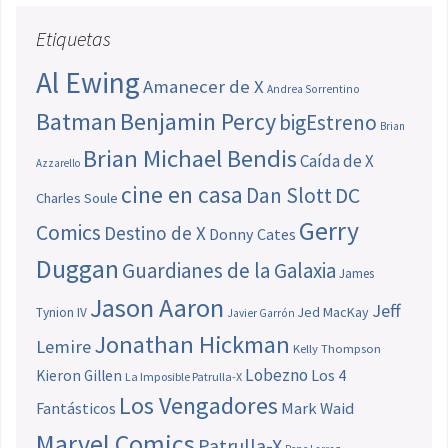
Etiquetas
Al Ewing
Amanecer de X
Andrea Sorrentino
Batman
Benjamin Percy
bigEstreno
Brian
Brian Michael Bendis
Caída de X
Azzarello
cine en casa
Dan Slott
DC
Charles Soule
Gerry
Comics
Destino de X
Donny Cates
Duggan
Guardianes de la Galaxia
James
Jason Aaron
Jeff
Jed MacKay
Tynion IV
Javier Garrón
Jonathan Hickman
Lemire
Kelly Thompson
Lobezno
Los 4
Kieron Gillen
La Imposible Patrulla-X
Los Vengadores
Fantásticos
Mark Waid
Marvel Comics
Patrulla-X