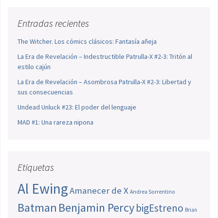
Entradas recientes
The Witcher. Los cómics clásicos: Fantasía añeja
La Era de Revelación – Indestructible Patrulla-X #2-3: Tritón al
estilo cajún
La Era de Revelación – Asombrosa Patrulla-X #2-3: Libertad y
sus consecuencias
Undead Unluck #23: El poder del lenguaje
MAD #1: Una rareza nipona
Etiquetas
Al Ewing
Amanecer de X
Andrea Sorrentino
Batman
Benjamin Percy
bigEstreno
Brian