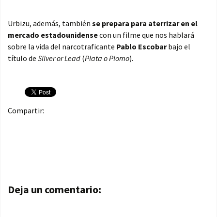
Urbizu, además, también
se prepara para aterrizar en el
mercado estadounidense
con un filme que nos hablará
sobre la vida del narcotraficante
Pablo Escobar
bajo el
título de
Silver or Lead
(
Plata o Plomo
).
Compartir:
Navegación de entradas
Deja un comentario: