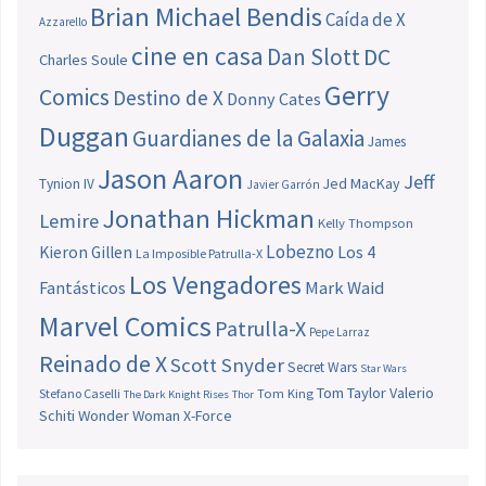
Brian Michael Bendis
Caída de X
Azzarello
cine en casa
Dan Slott
DC
Charles Soule
Gerry
Comics
Destino de X
Donny Cates
Duggan
Guardianes de la Galaxia
James
Jason Aaron
Jeff
Jed MacKay
Tynion IV
Javier Garrón
Jonathan Hickman
Lemire
Kelly Thompson
Lobezno
Los 4
Kieron Gillen
La Imposible Patrulla-X
Los Vengadores
Fantásticos
Mark Waid
Marvel Comics
Patrulla-X
Pepe Larraz
Reinado de X
Scott Snyder
Secret Wars
Star Wars
Tom Taylor
Valerio
Stefano Caselli
Tom King
The Dark Knight Rises
Thor
Schiti
Wonder Woman
X-Force