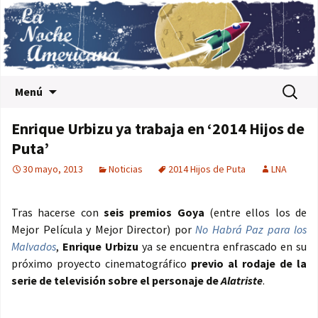
Saltar al contenido
Buscar:
Menú
Enrique Urbizu ya trabaja en ‘2014 Hijos de
Puta’
30 mayo, 2013
Noticias
2014 Hijos de Puta
LNA
Tras hacerse con
seis premios Goya
(entre ellos los de
Mejor Película y Mejor Director) por
No Habrá Paz para los
Malvados
,
Enrique Urbizu
ya se encuentra enfrascado en su
próximo proyecto cinematográfico
previo al rodaje de la
serie de televisión sobre el personaje de
Alatriste
.