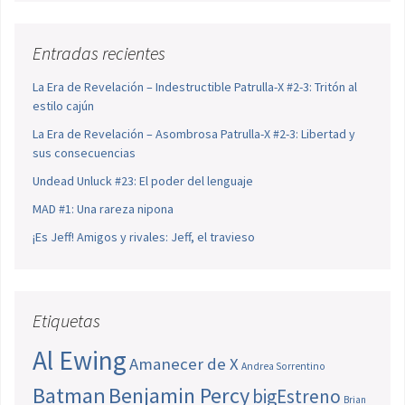
Entradas recientes
La Era de Revelación – Indestructible Patrulla-X #2-3: Tritón al
estilo cajún
La Era de Revelación – Asombrosa Patrulla-X #2-3: Libertad y
sus consecuencias
Undead Unluck #23: El poder del lenguaje
MAD #1: Una rareza nipona
¡Es Jeff! Amigos y rivales: Jeff, el travieso
Etiquetas
Al Ewing
Amanecer de X
Andrea Sorrentino
Batman
Benjamin Percy
bigEstreno
Brian