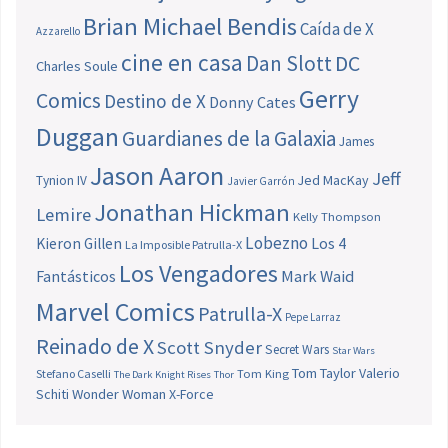
Brian Michael Bendis
Caída de X
Azzarello
cine en casa
Dan Slott
DC
Charles Soule
Gerry
Comics
Destino de X
Donny Cates
Duggan
Guardianes de la Galaxia
James
Jason Aaron
Jeff
Jed MacKay
Tynion IV
Javier Garrón
Jonathan Hickman
Lemire
Kelly Thompson
Lobezno
Los 4
Kieron Gillen
La Imposible Patrulla-X
Los Vengadores
Fantásticos
Mark Waid
Marvel Comics
Patrulla-X
Pepe Larraz
Reinado de X
Scott Snyder
Secret Wars
Star Wars
Tom Taylor
Valerio
Stefano Caselli
Tom King
The Dark Knight Rises
Thor
Schiti
Wonder Woman
X-Force