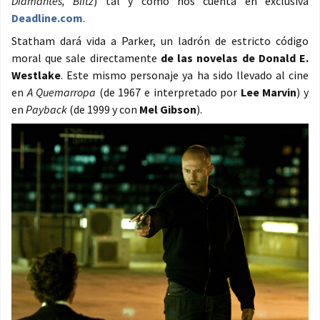
Diamantes, Blitz
) tal y como nos cuenta en exclusiva
Deadline.com
.
Statham dará vida a Parker, un ladrón de estricto código
moral que sale directamente
de las novelas de Donald E.
Westlake
. Este mismo personaje ya ha sido llevado al cine
en
A Quemarropa
(de 1967 e interpretado por
Lee Marvin
) y
en
Payback
(de 1999 y con
Mel Gibson
).