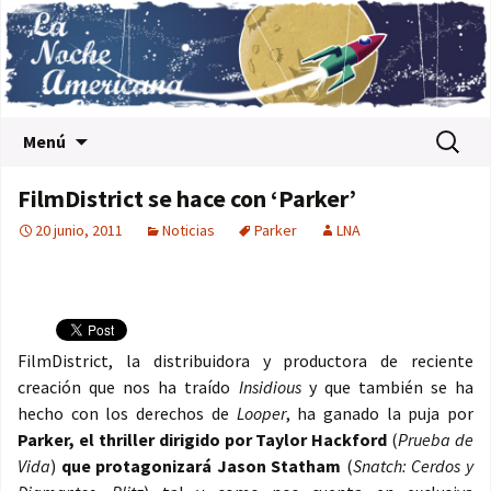
Saltar al contenido
Buscar:
Menú
FilmDistrict se hace con ‘Parker’
20 junio, 2011
Noticias
Parker
LNA
FilmDistrict, la distribuidora y productora de reciente
creación que nos ha traído
Insidious
y que también se ha
hecho con los derechos de
Looper
, ha ganado la puja por
Parker, el thriller dirigido por Taylor Hackford
(
Prueba de
Vida
)
que protagonizará Jason Statham
(
Snatch: Cerdos y