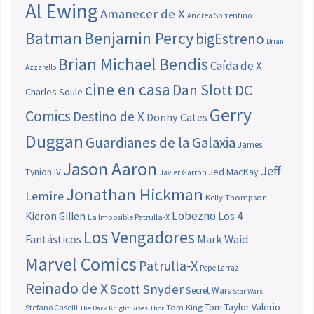
Al Ewing
Amanecer de X
Andrea Sorrentino
Batman
Benjamin Percy
bigEstreno
Brian
Brian Michael Bendis
Caída de X
Azzarello
cine en casa
Dan Slott
DC
Charles Soule
Gerry
Comics
Destino de X
Donny Cates
Duggan
Guardianes de la Galaxia
James
Jason Aaron
Jeff
Jed MacKay
Tynion IV
Javier Garrón
Jonathan Hickman
Lemire
Kelly Thompson
Lobezno
Los 4
Kieron Gillen
La Imposible Patrulla-X
Los Vengadores
Fantásticos
Mark Waid
Marvel Comics
Patrulla-X
Pepe Larraz
Reinado de X
Scott Snyder
Secret Wars
Star Wars
Tom Taylor
Valerio
Stefano Caselli
Tom King
The Dark Knight Rises
Thor