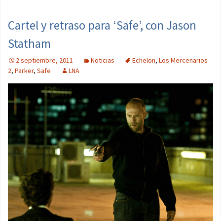
Cartel y retraso para ‘Safe’, con Jason
Statham
2 septiembre, 2011
Noticias
Echelon
,
Los Mercenarios
2
,
Parker
,
Safe
LNA