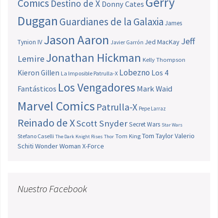
Gerry
Comics
Destino de X
Donny Cates
Duggan
Guardianes de la Galaxia
James
Jason Aaron
Jeff
Jed MacKay
Tynion IV
Javier Garrón
Jonathan Hickman
Lemire
Kelly Thompson
Lobezno
Los 4
Kieron Gillen
La Imposible Patrulla-X
Los Vengadores
Fantásticos
Mark Waid
Marvel Comics
Patrulla-X
Pepe Larraz
Reinado de X
Scott Snyder
Secret Wars
Star Wars
Tom Taylor
Valerio
Stefano Caselli
Tom King
The Dark Knight Rises
Thor
Schiti
Wonder Woman
X-Force
Nuestro Facebook