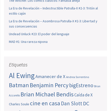
The Witcher. Los cómics clásicos: Fantasía añeja
La Era de Revelación – Indestructible Patrulla-X #2-3: Tritón al
estilo cajún
La Era de Revelación – Asombrosa Patrulla-X #2-3: Libertad y
sus consecuencias
Undead Unluck #23: El poder del lenguaje
MAD #1: Una rareza nipona
Etiquetas
Al Ewing
Amanecer de X
Andrea Sorrentino
Batman
Benjamin Percy
bigEstreno
Brian
Brian Michael Bendis
Caída de X
Azzarello
cine en casa
Dan Slott
DC
Charles Soule