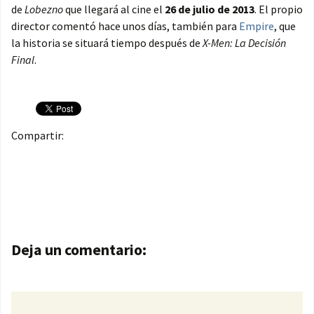
de
Lobezno
que llegará al cine el
26 de julio de 2013
. El propio
director comentó hace unos días, también para
Empire
, que
la historia se situará tiempo después de
X-Men: La Decisión
Final
.
Compartir:
Navegación de entradas
Deja un comentario: