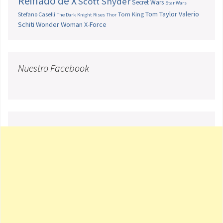
Reinado de X
Scott Snyder
Secret Wars
Star Wars
Tom Taylor
Valerio
Stefano Caselli
Tom King
The Dark Knight Rises
Thor
Schiti
Wonder Woman
X-Force
Nuestro Facebook