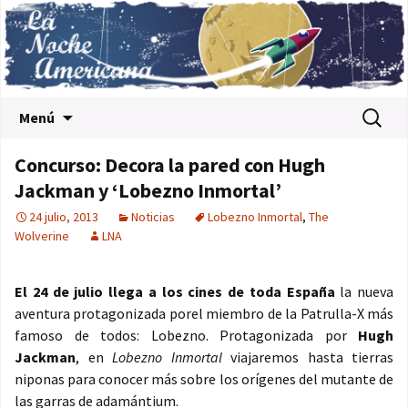
Saltar al contenido
Buscar:
Menú
Concurso: Decora la pared con Hugh
Jackman y ‘Lobezno Inmortal’
24 julio, 2013
Noticias
Lobezno Inmortal
,
The
Wolverine
LNA
El 24 de julio llega a los cines de toda España
la nueva
aventura protagonizada porel miembro de la Patrulla-X más
famoso de todos: Lobezno. Protagonizada por
Hugh
Jackman
, en
Lobezno Inmortal
viajaremos hasta tierras
niponas para conocer más sobre los orígenes del mutante de
las garras de adamántium.