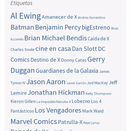
Etiquetas
Al Ewing
Amanecer de X
Andrea Sorrentino
Batman
Benjamin Percy
bigEstreno
Brian
Brian Michael Bendis
Caída de X
Azzarello
cine en casa
Dan Slott
DC
Charles Soule
Gerry
Comics
Destino de X
Donny Cates
Duggan
Guardianes de la Galaxia
James
Jason Aaron
Jeff
Jed MacKay
Tynion IV
Javier Garrón
Jonathan Hickman
Lemire
Kelly Thompson
Lobezno
Los 4
Kieron Gillen
La Imposible Patrulla-X
Los Vengadores
Fantásticos
Mark Waid
Marvel Comics
Patrulla-X
Pepe Larraz