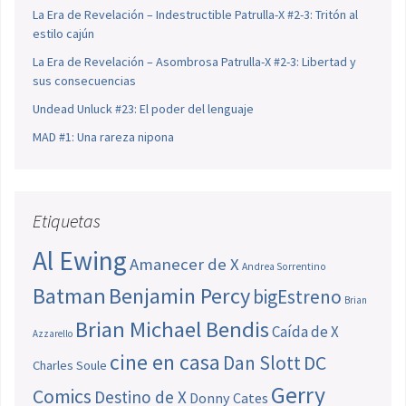
La Era de Revelación – Indestructible Patrulla-X #2-3: Tritón al
estilo cajún
La Era de Revelación – Asombrosa Patrulla-X #2-3: Libertad y
sus consecuencias
Undead Unluck #23: El poder del lenguaje
MAD #1: Una rareza nipona
Etiquetas
Al Ewing
Amanecer de X
Andrea Sorrentino
Batman
Benjamin Percy
bigEstreno
Brian
Brian Michael Bendis
Caída de X
Azzarello
cine en casa
Dan Slott
DC
Charles Soule
Gerry
Comics
Destino de X
Donny Cates