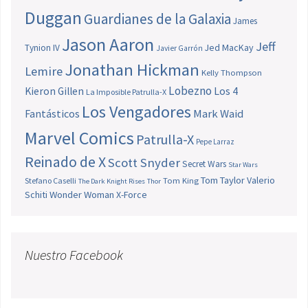
Duggan
Guardianes de la Galaxia
James
Jason Aaron
Jeff
Jed MacKay
Tynion IV
Javier Garrón
Jonathan Hickman
Lemire
Kelly Thompson
Lobezno
Los 4
Kieron Gillen
La Imposible Patrulla-X
Los Vengadores
Fantásticos
Mark Waid
Marvel Comics
Patrulla-X
Pepe Larraz
Reinado de X
Scott Snyder
Secret Wars
Star Wars
Tom Taylor
Valerio
Stefano Caselli
Tom King
The Dark Knight Rises
Thor
Schiti
Wonder Woman
X-Force
Nuestro Facebook