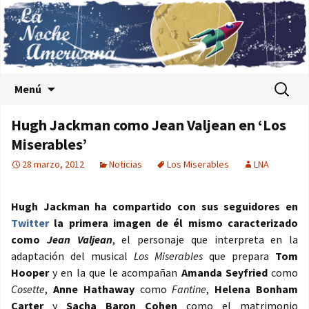
Saltar al contenido
Buscar:
Menú
Hugh Jackman como Jean Valjean en ‘Los
Miserables’
28 marzo, 2012
Noticias
Los Miserables
LNA
Hugh Jackman
ha compartido con sus seguidores en
Twitter
la primera imagen de él mismo caracterizado
como
Jean Valjean
, el personaje que interpreta en la
adaptación del musical
Los Miserables
que prepara
Tom
Hooper
y en la que le acompañan
Amanda Seyfried
como
Cosette
,
Anne Hathaway
como
Fantine
,
Helena Bonham
Carter
y
Sacha Baron Cohen
como el matrimonio