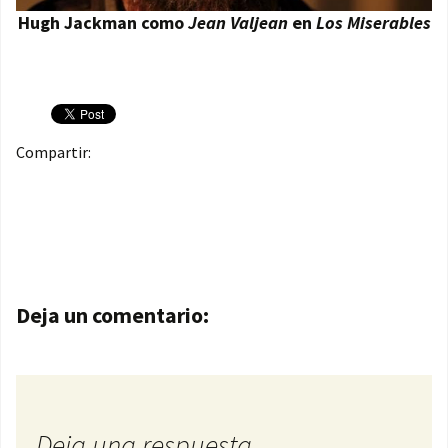
Hugh Jackman como
Jean Valjean
en
Los Miserables
Compartir:
Navegación de entradas
Deja un comentario:
Deja una respuesta