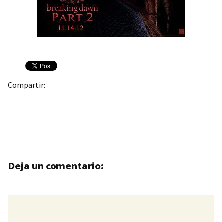
Compartir:
Navegación de entradas
Deja un comentario: