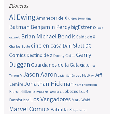
Etiquetas
Al Ewing
Amanecer de X
Andrea Sorrentino
Batman
Benjamin Percy
bigEstreno
Brian
Brian Michael Bendis
Caída de X
Azzarello
cine en casa
Dan Slott
DC
Charles Soule
Gerry
Comics
Destino de X
Donny Cates
Duggan
Guardianes de la Galaxia
James
Jason Aaron
Jeff
Jed MacKay
Tynion IV
Javier Garrón
Jonathan Hickman
Lemire
Kelly Thompson
Lobezno
Los 4
Kieron Gillen
La Imposible Patrulla-X
Los Vengadores
Fantásticos
Mark Waid
Marvel Comics
Patrulla-X
Pepe Larraz