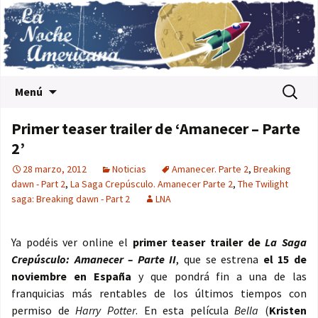
Saltar al contenido
Buscar:
Menú
Primer teaser trailer de ‘Amanecer – Parte
2’
28 marzo, 2012
Noticias
Amanecer. Parte 2
,
Breaking
dawn - Part 2
,
La Saga Crepúsculo. Amanecer Parte 2
,
The Twilight
saga: Breaking dawn - Part 2
LNA
Ya podéis ver online el
primer teaser trailer de
La Saga
Crepúsculo: Amanecer – Parte II
, que se estrena
el 15 de
noviembre en España
y que pondrá fin a una de las
franquicias más rentables de los últimos tiempos con
permiso de
Harry Potter
. En esta película
Bella
(
Kristen