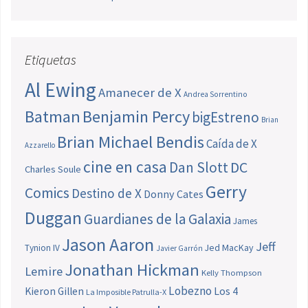
Etiquetas
Al Ewing
Amanecer de X
Andrea Sorrentino
Batman
Benjamin Percy
bigEstreno
Brian
Brian Michael Bendis
Caída de X
Azzarello
cine en casa
Dan Slott
DC
Charles Soule
Gerry
Comics
Destino de X
Donny Cates
Duggan
Guardianes de la Galaxia
James
Jason Aaron
Jeff
Jed MacKay
Tynion IV
Javier Garrón
Jonathan Hickman
Lemire
Kelly Thompson
Lobezno
Los 4
Kieron Gillen
La Imposible Patrulla-X