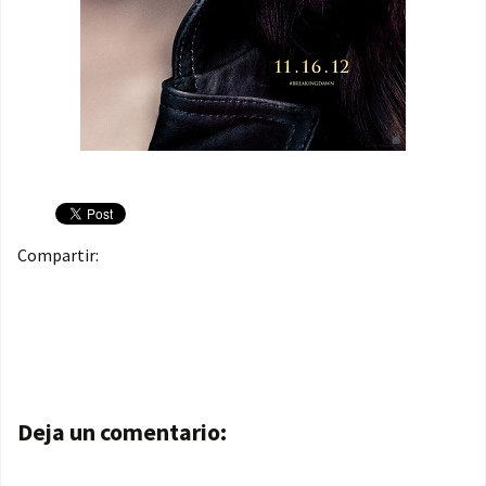
Compartir:
Navegación de entradas
Deja un comentario: