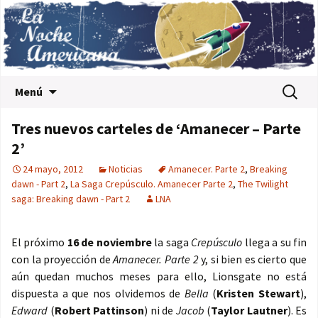
Saltar al contenido
Buscar:
Menú
Tres nuevos carteles de ‘Amanecer – Parte
2’
24 mayo, 2012
Noticias
Amanecer. Parte 2
,
Breaking
dawn - Part 2
,
La Saga Crepúsculo. Amanecer Parte 2
,
The Twilight
saga: Breaking dawn - Part 2
LNA
El próximo
16 de noviembre
la saga
Crepúsculo
llega a su fin
con la proyección de
Amanecer. Parte 2
y, si bien es cierto que
aún quedan muchos meses para ello, Lionsgate no está
dispuesta a que nos olvidemos de
Bella
(
Kristen Stewart
),
Edward
(
Robert Pattinson
) ni de
Jacob
(
Taylor Lautner
). Es