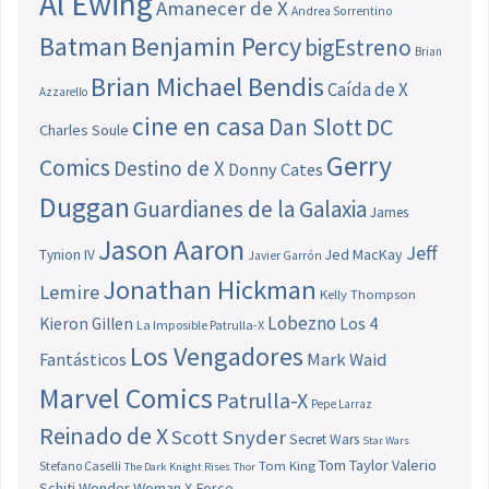
Al Ewing
Amanecer de X
Andrea Sorrentino
Batman
Benjamin Percy
bigEstreno
Brian
Brian Michael Bendis
Caída de X
Azzarello
cine en casa
Dan Slott
DC
Charles Soule
Gerry
Comics
Destino de X
Donny Cates
Duggan
Guardianes de la Galaxia
James
Jason Aaron
Jeff
Jed MacKay
Tynion IV
Javier Garrón
Jonathan Hickman
Lemire
Kelly Thompson
Lobezno
Los 4
Kieron Gillen
La Imposible Patrulla-X
Los Vengadores
Fantásticos
Mark Waid
Marvel Comics
Patrulla-X
Pepe Larraz
Reinado de X
Scott Snyder
Secret Wars
Star Wars
Tom Taylor
Valerio
Stefano Caselli
Tom King
The Dark Knight Rises
Thor
Schiti
Wonder Woman
X-Force