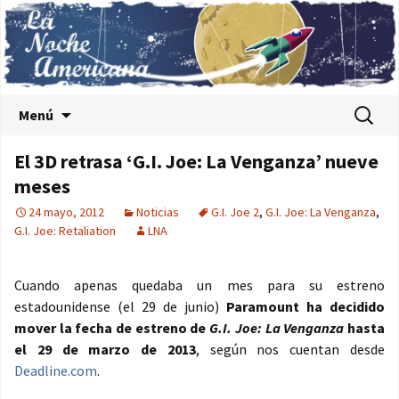
Saltar al contenido
Buscar:
Menú
El 3D retrasa ‘G.I. Joe: La Venganza’ nueve
meses
24 mayo, 2012
Noticias
G.I. Joe 2
,
G.I. Joe: La Venganza
,
G.I. Joe: Retaliation
LNA
Cuando apenas quedaba un mes para su estreno
estadounidense (el 29 de junio)
Paramount ha decidido
mover la fecha de estreno de
G.I. Joe: La Venganza
hasta
el 29 de marzo de 2013
, según nos cuentan desde
Deadline.com
.