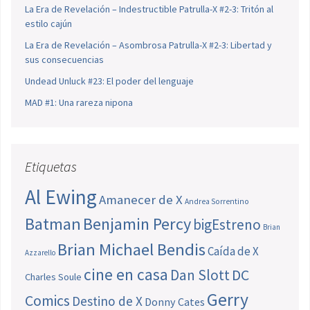
La Era de Revelación – Indestructible Patrulla-X #2-3: Tritón al
estilo cajún
La Era de Revelación – Asombrosa Patrulla-X #2-3: Libertad y
sus consecuencias
Undead Unluck #23: El poder del lenguaje
MAD #1: Una rareza nipona
Etiquetas
Al Ewing
Amanecer de X
Andrea Sorrentino
Batman
Benjamin Percy
bigEstreno
Brian
Brian Michael Bendis
Caída de X
Azzarello
cine en casa
Dan Slott
DC
Charles Soule
Gerry
Comics
Destino de X
Donny Cates