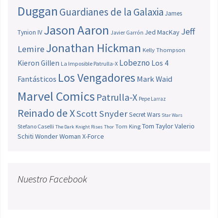
Duggan
Guardianes de la Galaxia
James
Jason Aaron
Jeff
Jed MacKay
Tynion IV
Javier Garrón
Jonathan Hickman
Lemire
Kelly Thompson
Lobezno
Los 4
Kieron Gillen
La Imposible Patrulla-X
Los Vengadores
Fantásticos
Mark Waid
Marvel Comics
Patrulla-X
Pepe Larraz
Reinado de X
Scott Snyder
Secret Wars
Star Wars
Tom Taylor
Valerio
Stefano Caselli
Tom King
The Dark Knight Rises
Thor
Schiti
Wonder Woman
X-Force
Nuestro Facebook