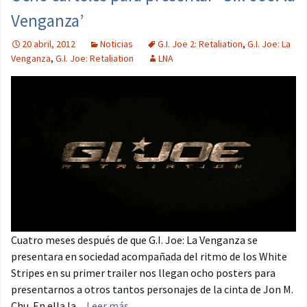
Venganza’
20 abril, 2012
Noticias
G.I. Joe 2: Retaliation
,
G.I. Joe: La
Venganza
,
G.I. Joe: Retaliation
LNA
Cuatro meses después de que G.I. Joe: La Venganza se
presentara en sociedad acompañada del ritmo de los White
Stripes en su primer trailer nos llegan ocho posters para
presentarnos a otros tantos personajes de la cinta de Jon M.
Chu. En ella la ...
Leer más