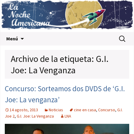
Saltar al contenido
Buscar:
Menú
Archivo de la etiqueta: G.I.
Joe: La Venganza
Concurso: Sorteamos dos DVDS de ‘G.I.
Joe: La venganza’
14 agosto, 2013
Noticias
cine en casa
,
Concurso
,
G.I.
Joe 2
,
G.I. Joe: La Venganza
LNA