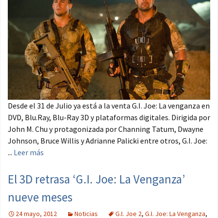
Desde el 31 de Julio ya está a la venta G.I. Joe: La venganza en
DVD, Blu.Ray, Blu-Ray 3D y plataformas digitales. Dirigida por
John M. Chu y protagonizada por Channing Tatum, Dwayne
Johnson, Bruce Willis y Adrianne Palicki entre otros, G.I. Joe:
...
Leer más
El 3D retrasa ‘G.I. Joe: La Venganza’
nueve meses
24 mayo, 2012
Noticias
G.I. Joe 2
,
G.I. Joe: La Venganza
,