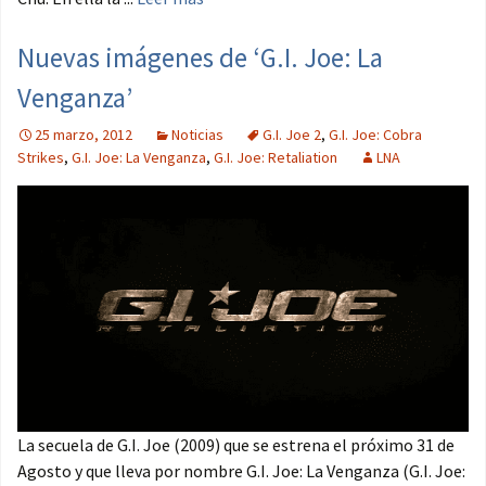
Nuevas imágenes de ‘G.I. Joe: La
Venganza’
25 marzo, 2012
Noticias
G.I. Joe 2
,
G.I. Joe: Cobra
Strikes
,
G.I. Joe: La Venganza
,
G.I. Joe: Retaliation
LNA
La secuela de G.I. Joe (2009) que se estrena el próximo 31 de
Agosto y que lleva por nombre G.I. Joe: La Venganza (G.I. Joe: