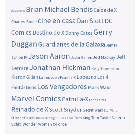
Brian Michael Bendis
Caída de X
Azzarello
cine en casa
Dan Slott
DC
Charles Soule
Gerry
Comics
Destino de X
Donny Cates
Duggan
Guardianes de la Galaxia
James
Jason Aaron
Jeff
Jed MacKay
Tynion IV
Javier Garrón
Jonathan Hickman
Lemire
Kelly Thompson
Lobezno
Los 4
Kieron Gillen
La Imposible Patrulla-X
Los Vengadores
Fantásticos
Mark Waid
Marvel Comics
Patrulla-X
Pepe Larraz
Reinado de X
Scott Snyder
Secret Wars
Star Wars
Tom Taylor
Valerio
Stefano Caselli
Tom King
The Dark Knight Rises
Thor
Schiti
Wonder Woman
X-Force