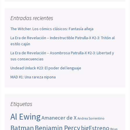
Entradas recientes
The Witcher. Los cómics clásicos: Fantasía añeja
La Era de Revelación – Indestructible Patrulla-X #2-3: Tritón al
estilo cajún
La Era de Revelación – Asombrosa Patrulla-X #2-3: Libertad y
sus consecuencias
Undead Unluck #23: El poder del lenguaje
MAD #1: Una rareza nipona
Etiquetas
Al Ewing
Amanecer de X
Andrea Sorrentino
Batman
Benjamin Percy
bigEstreno
Brian