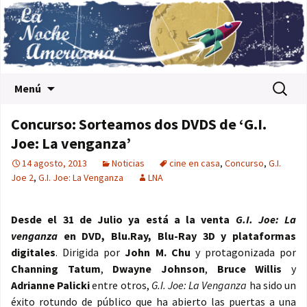
Saltar al contenido
Buscar:
Menú
Concurso: Sorteamos dos DVDS de ‘G.I.
Joe: La venganza’
14 agosto, 2013
Noticias
cine en casa
,
Concurso
,
G.I.
Joe 2
,
G.I. Joe: La Venganza
LNA
Desde el 31 de Julio ya está a la venta
G.I. Joe: La
venganza
en DVD, Blu.Ray, Blu-Ray 3D y plataformas
digitales
. Dirigida por
John M. Chu
y protagonizada por
Channing Tatum
,
Dwayne Johnson
,
Bruce Willis
y
Adrianne Palicki
entre otros,
G.I. Joe: La Venganza
ha sido un
éxito rotundo de público que ha abierto las puertas a una