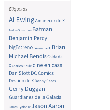
Etiquetas
Al Ewing
Amanecer de X
Batman
Andrea Sorrentino
Benjamin Percy
Brian
bigEstreno
Brian Azzarello
Michael Bendis
Caída de
cine en casa
X
Charles Soule
Dan Slott
DC Comics
Destino de X
Donny Cates
Gerry Duggan
Guardianes de la Galaxia
Jason Aaron
James Tynion IV