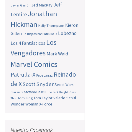
Jeff
Jed MacKay
Javier Garrón
Jonathan
Lemire
Hickman
Kieron
Kelly Thompson
Lobezno
Gillen
La Imposible Patrulla-X
Los
Los 4 Fantásticos
Vengadores
Mark Waid
Marvel Comics
Reinado
Patrulla-X
Pepe Larraz
de X
Scott Snyder
Secret Wars
Stefano Caselli
Star Wars
The Dark Knight Rises
Tom Taylor
Valerio Schiti
Tom King
Thor
Wonder Woman
X-Force
Nuestro Facebook