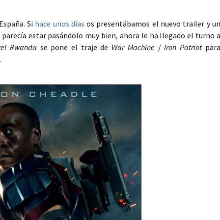
España. Si
hace unos días
os presentábamos el nuevo trailer y u
parecía estar pasándolo muy bien, ahora le ha llegado el turno 
tel Rwanda
se pone el traje de
War Machine
/
Iron Patriot
par
.