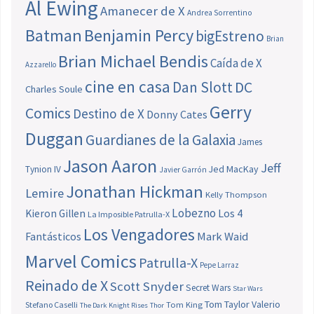
Al Ewing
Amanecer de X
Andrea Sorrentino
Batman
Benjamin Percy
bigEstreno
Brian
Brian Michael Bendis
Caída de X
Azzarello
cine en casa
Dan Slott
DC
Charles Soule
Gerry
Comics
Destino de X
Donny Cates
Duggan
Guardianes de la Galaxia
James
Jason Aaron
Jeff
Jed MacKay
Tynion IV
Javier Garrón
Jonathan Hickman
Lemire
Kelly Thompson
Lobezno
Los 4
Kieron Gillen
La Imposible Patrulla-X
Los Vengadores
Fantásticos
Mark Waid
Marvel Comics
Patrulla-X
Pepe Larraz
Reinado de X
Scott Snyder
Secret Wars
Star Wars
Tom Taylor
Valerio
Stefano Caselli
Tom King
The Dark Knight Rises
Thor