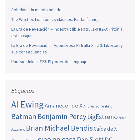
Aphelion: Un mundo helado
The Witcher. Los cómics clásicos: Fantasía añeja
La Era de Revelación – Indestructible Patrulla-X #2-3: Tritón al
estilo cajún
La Era de Revelación – Asombrosa Patrulla-X #2-3: Libertad y
sus consecuencias
Undead Unluck #23: El poder del lenguaje
Etiquetas
Al Ewing
Amanecer de X
Andrea Sorrentino
Batman
Benjamin Percy
bigEstreno
Brian
Brian Michael Bendis
Caída de X
Azzarello
cine en casa
Dan Slott
DC