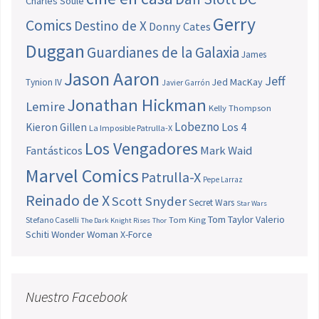
Charles Soule
Gerry
Comics
Destino de X
Donny Cates
Duggan
Guardianes de la Galaxia
James
Jason Aaron
Jeff
Jed MacKay
Tynion IV
Javier Garrón
Jonathan Hickman
Lemire
Kelly Thompson
Lobezno
Los 4
Kieron Gillen
La Imposible Patrulla-X
Los Vengadores
Fantásticos
Mark Waid
Marvel Comics
Patrulla-X
Pepe Larraz
Reinado de X
Scott Snyder
Secret Wars
Star Wars
Tom Taylor
Valerio
Stefano Caselli
Tom King
The Dark Knight Rises
Thor
Schiti
Wonder Woman
X-Force
Nuestro Facebook