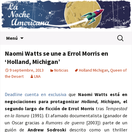
Saltar al contenido
Buscar:
Menú
Naomi Watts se une a Errol Morris en
‘Holland, Michigan’
9 septiembre, 2013
Noticias
Holland Michigan
,
Queen of
the Desert
LNA
Deadline cuenta en exclusiva
que
Naomi Watts está en
negociaciones para protagonizar
Holland, Michigan
, el
segundo largo de ficción de Errol Morris
tras
Tempestad
en la llanura
(1991). El afamado documentalista (ganador de
un Oscar gracias a
Rumores de guerra
[2003]) parte de un
guión de
Andrew Sodroski
descrito como un thriller