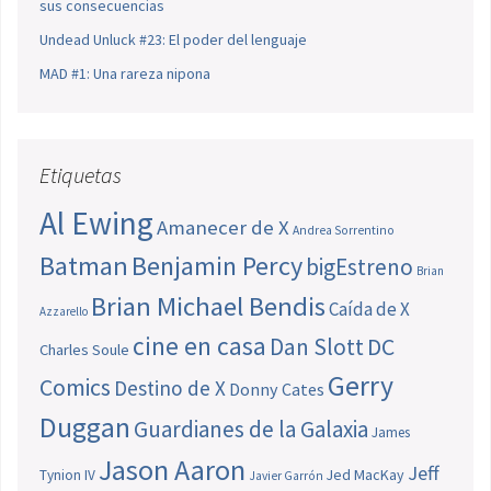
sus consecuencias
Undead Unluck #23: El poder del lenguaje
MAD #1: Una rareza nipona
Etiquetas
Al Ewing
Amanecer de X
Andrea Sorrentino
Batman
Benjamin Percy
bigEstreno
Brian
Brian Michael Bendis
Caída de X
Azzarello
cine en casa
Dan Slott
DC
Charles Soule
Gerry
Comics
Destino de X
Donny Cates
Duggan
Guardianes de la Galaxia
James
Jason Aaron
Jeff
Jed MacKay
Tynion IV
Javier Garrón