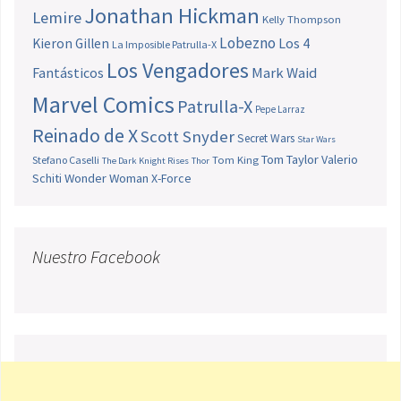
Jonathan Hickman
Lemire
Kelly Thompson
Lobezno
Los 4
Kieron Gillen
La Imposible Patrulla-X
Los Vengadores
Fantásticos
Mark Waid
Marvel Comics
Patrulla-X
Pepe Larraz
Reinado de X
Scott Snyder
Secret Wars
Star Wars
Tom Taylor
Valerio
Stefano Caselli
Tom King
The Dark Knight Rises
Thor
Schiti
Wonder Woman
X-Force
Nuestro Facebook