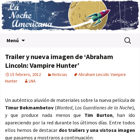
Saltar al contenido
Buscar:
Menú
Trailer y nueva imagen de ‘Abraham
Lincoln: Vampire Hunter’
15 febrero, 2012
Noticias
Abraham Lincoln: Vampire
Hunter
LNA
Un auténtico aluvión de materiales sobre la nueva película de
Timur Bekmambetov
(
Wanted
,
Los Guardianes de la Noche
),
y que produce nada menos que
Tim Burton
, han ido
apareciendo por la red durante los últimos días. Entre todos
ellos hemos de destacar
dos trailers y una vistosa imagen
que pasamos a mostraros a continuación: