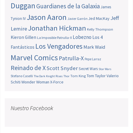
Duggan
Guardianes de la Galaxia
James
Jason Aaron
Jeff
Jed MacKay
Tynion IV
Javier Garrón
Jonathan Hickman
Lemire
Kelly Thompson
Lobezno
Los 4
Kieron Gillen
La Imposible Patrulla-X
Los Vengadores
Fantásticos
Mark Waid
Marvel Comics
Patrulla-X
Pepe Larraz
Reinado de X
Scott Snyder
Secret Wars
Star Wars
Tom Taylor
Valerio
Stefano Caselli
Tom King
The Dark Knight Rises
Thor
Schiti
Wonder Woman
X-Force
Nuestro Facebook