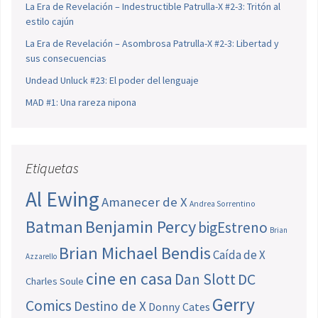
La Era de Revelación – Indestructible Patrulla-X #2-3: Tritón al
estilo cajún
La Era de Revelación – Asombrosa Patrulla-X #2-3: Libertad y
sus consecuencias
Undead Unluck #23: El poder del lenguaje
MAD #1: Una rareza nipona
Etiquetas
Al Ewing
Amanecer de X
Andrea Sorrentino
Batman
Benjamin Percy
bigEstreno
Brian
Brian Michael Bendis
Caída de X
Azzarello
cine en casa
Dan Slott
DC
Charles Soule
Gerry
Comics
Destino de X
Donny Cates