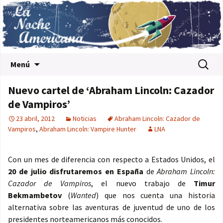
Saltar al contenido
Buscar:
Menú
Nuevo cartel de ‘Abraham Lincoln: Cazador
de Vampiros’
23 abril, 2012
Noticias
Abraham Lincoln: Cazador de
Vampiros
,
Abraham Lincoln: Vampire Hunter
LNA
Con un mes de diferencia con respecto a Estados Unidos, el
20 de julio disfrutaremos en España
de
Abraham Lincoln:
Cazador de Vampiros
, el nuevo trabajo de
Timur
Bekmambetov
(
Wanted
) que nos cuenta una historia
alternativa sobre las aventuras de juventud de uno de los
presidentes norteamericanos más conocidos.