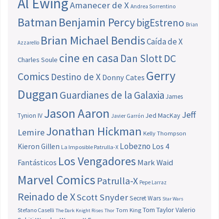
Al Ewing
Amanecer de X
Andrea Sorrentino
Batman
Benjamin Percy
bigEstreno
Brian
Brian Michael Bendis
Caída de X
Azzarello
cine en casa
Dan Slott
DC
Charles Soule
Gerry
Comics
Destino de X
Donny Cates
Duggan
Guardianes de la Galaxia
James
Jason Aaron
Jeff
Jed MacKay
Tynion IV
Javier Garrón
Jonathan Hickman
Lemire
Kelly Thompson
Lobezno
Los 4
Kieron Gillen
La Imposible Patrulla-X
Los Vengadores
Fantásticos
Mark Waid
Marvel Comics
Patrulla-X
Pepe Larraz
Reinado de X
Scott Snyder
Secret Wars
Star Wars
Tom Taylor
Valerio
Stefano Caselli
Tom King
The Dark Knight Rises
Thor