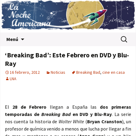
Saltar al contenido
Buscar:
Menú
‘Breaking Bad’: Este Febrero en DVD y Blu-
Ray
16 febrero, 2012
Noticias
Breaking Bad
,
cine en casa
LNA
El
28 de Febrero
llegan a España las
dos primeras
temporadas de
Breaking Bad
en DVD y Blu-Ray
. La serie
nos cuenta la historia de
Walter White
(
Bryan Cranston
), un
profesor de química venido a menos que lucha por llegar a fin