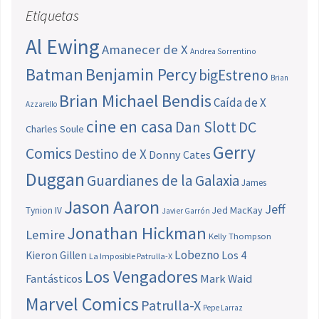
Etiquetas
Al Ewing
Amanecer de X
Andrea Sorrentino
Batman
Benjamin Percy
bigEstreno
Brian
Brian Michael Bendis
Caída de X
Azzarello
cine en casa
Dan Slott
DC
Charles Soule
Gerry
Comics
Destino de X
Donny Cates
Duggan
Guardianes de la Galaxia
James
Jason Aaron
Jeff
Jed MacKay
Tynion IV
Javier Garrón
Jonathan Hickman
Lemire
Kelly Thompson
Lobezno
Los 4
Kieron Gillen
La Imposible Patrulla-X
Los Vengadores
Fantásticos
Mark Waid
Marvel Comics
Patrulla-X
Pepe Larraz