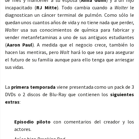
de mes y mantener a su esposa (
Anna Gunn
) y a un hijo
incapacitado (
RJ Mitte
). Todo cambia cuando a
Walter
le
diagnostican un cáncer terminal de pulmón. Como sólo le
quedan unos cuantos años de vida y no tiene nada que perder,
Walter
usa sus conocimientos de química para fabricar y
vender metanfetaminas a uno de sus antiguos estudiantes
(
Aaron Paul
). A medida que el negocio crece, también lo
hacen las mentiras, pero
Walt
hará lo que sea para asegurar
el futuro de su familia aunque para ello tenga que arriesgar
sus vidas.
La
primera temporada
viene presentada como un pack de 3
DVDs o 2 discos de Blu-Ray que contienen los
siguientes
extras
:
Episodio piloto
con comentarios del creador y los
actores.