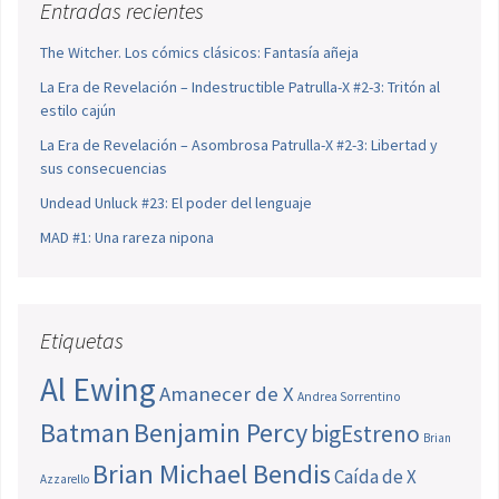
Entradas recientes
The Witcher. Los cómics clásicos: Fantasía añeja
La Era de Revelación – Indestructible Patrulla-X #2-3: Tritón al
estilo cajún
La Era de Revelación – Asombrosa Patrulla-X #2-3: Libertad y
sus consecuencias
Undead Unluck #23: El poder del lenguaje
MAD #1: Una rareza nipona
Etiquetas
Al Ewing
Amanecer de X
Andrea Sorrentino
Batman
Benjamin Percy
bigEstreno
Brian
Brian Michael Bendis
Caída de X
Azzarello