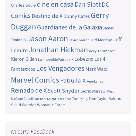
cine en casa
Dan Slott
DC
Charles Soule
Gerry
Comics
Destino de X
Donny Cates
Duggan
Guardianes de la Galaxia
James
Jason Aaron
Jeff
Jed MacKay
Tynion IV
Javier Garrón
Jonathan Hickman
Lemire
Kelly Thompson
Lobezno
Los 4
Kieron Gillen
La Imposible Patrulla-X
Los Vengadores
Fantásticos
Mark Waid
Marvel Comics
Patrulla-X
Pepe Larraz
Reinado de X
Scott Snyder
Secret Wars
Star Wars
Tom Taylor
Valerio
Stefano Caselli
Tom King
The Dark Knight Rises
Thor
Schiti
Wonder Woman
X-Force
Nuestro Facebook